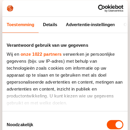
het wereldbekerklassement. Elistratov stelde met zijn
tweede zege ook de overwinning in het
eindklassement veilig. Hij deed dat met een minimale
voorsprong van 800 punten op Knegt. Het zilver voor
Toestemming
Details
Advertentie-instellingen
Ov
Knegt was zijn vijfde succes op rij op deze afstand.
Eerder won hij al drie keer brons en een keer zilver.
Verantwoord gebruik van uw gegevens
Alleen zondag moet Knegt de finale op deze afstand
missen. Vrijdag liep hij in de voorronde tegen een
Wij en
onze 1022 partners
verwerken je persoonlijke
diskwalificatie aan.
gegevens (bijv. uw IP-adres) met behulp van
technologieën zoals cookies om informatie op uw
apparaat op te slaan en te gebruiken met als doel
gepersonaliseerde advertenties en content, metingen aan
Yara van Kerkhof kon op de kilometer lang mee. De
advertenties en content, inzicht in publiek en
Nederlandse moest pas in het slot van haar race de
productontwikkeling. U kunt kiezen wie uw gegevens
gebruikt en met welke doelen.
tweede positie afstaan aan de Chinese Jiaying Tao.
Ze eindigde als derde in de kwartfinale en daarmee als
Als u het toestaat, willen we ook graag:
negende op de 1000 meter.
Toestemmingsselectie
Noodzakelijk
Informatie verzamelen over uw geografische locatie,