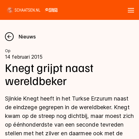
Tickets
Zoeken
Nieuws
Nieuws
Op
14 februari 2015
Kalender
Knegt grijpt naast
wereldbeker
Disciplines
Marathon
Uitslagen
Sjinkie Knegt heeft in het Turkse Erzurum naast
Langebaan
de eindzege gegrepen in de wereldbeker. Knegt
Langebaan
kwam op de streep nog dichtbij, maar moest zich
Shorttrack
Tijden & historie
op éénhonderdste van een seconde tevreden
Shorttrack
Inlineskaten
stellen met het zilver en daarmee ook met de
Ranglijsten Langebaan
Marathon
Kunstschaatsen