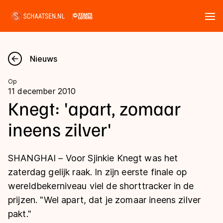
Tickets
Zoeken
Nieuws
Nieuws
Op
11 december 2010
Kalender
Knegt: 'apart, zomaar
ineens zilver'
Disciplines
Marathon
Uitslagen
SHANGHAI – Voor Sjinkie Knegt was het
Langebaan
zaterdag gelijk raak. In zijn eerste finale op
Langebaan
wereldbekerniveau viel de shorttracker in de
Shorttrack
Tijden & historie
prijzen. "Wel apart, dat je zomaar ineens zilver
Shorttrack
Inlineskaten
pakt."
Ranglijsten Langebaan
Marathon
Kunstschaatsen