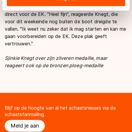
landen buiten de EU, zoals de VS, waar mogelijk geen
resultaat in de wereldbeker plaatsen zich namelijk
adequaat beschermingsniveau geldt volgens de GDPR.
direct voor de EK. "Heel fijn", reageerde Knegt, die
Door op ‘Toestaan’ te klikken, stemt u in met deze
voor dit weekeinde nog buiten de boot dreigde te
overdracht. Meer informatie vindt u in ons
cookiebeleid
.
vallen. "Ik weet nu zeker dat ik mag starten en kan me
gaan voorbereiden op de EK. Deze plak geeft
vertrouwen."
Sjinkie Knegt over zijn zilveren medaille, maar
reageert ook op de bronzen ploeg-medaille
Blijf op de hoogte van al het schaatsnieuws via de
schaatsfanmailing
Meld je aan