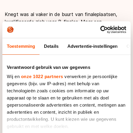
Knegt was al vaker in de buurt van finaleplaatsen,
kwalificeerde zich voor B-finales. Maar een
finaleplaats bereikte de 20-jarige schaatser nog nooit.
In Shanghai lukte dat wel, door een sterke halve finale.
De race was een typerende voor Knegt.
Toestemming
Details
Advertentie-instellingen
Ov
Lang had de Fries geduld op vierde positie, passeerde
de Canadees Gilday en dichtte tegen het einde van
Verantwoord gebruik van uw gegevens
de rit een klein gaatje. "Ik had meer snelheid en kon op
Wij en
onze 1022 partners
verwerken je persoonlijke
het laatste stuk voor de finish onderdoor bij
gegevens (bijv. uw IP-adres) met behulp van
Fauconnet (de leider in het wereldbekerklassment
technologieën zoals cookies om informatie op uw
red.)", aldus Knegt.
apparaat op te slaan en te gebruiken met als doel
gepersonaliseerde advertenties en content, metingen aan
In de finale moest hij zich mengen in het Zuid-
advertenties en content, inzicht in publiek en
Koreaanse geweld. "Ik wilde gelijk voorin zitten en kon
productontwikkeling. U kunt kiezen wie uw gegevens
na de start op de tweede plek komen. Daarna was
gebruikt en met welke doelen.
het gewoon wachten", kijkt Knegt terug. Achter de