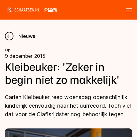
Tickets
Zoeken
Nieuws
Nieuws
Op
9 december 2015
Kalender
Kleibeuker: 'Zeker in
begin niet zo makkelijk'
Disciplines
Marathon
Uitslagen
Carien Kleibeuker reed woensdag ogenschijnlijk
Langebaan
kinderlijk eenvoudig naar het uurrecord. Toch viel
Langebaan
dat voor de Clafisrijdster nog behoorlijk tegen.
Shorttrack
Tijden & historie
Shorttrack
Inlineskaten
Ranglijsten Langebaan
Marathon
Kunstschaatsen