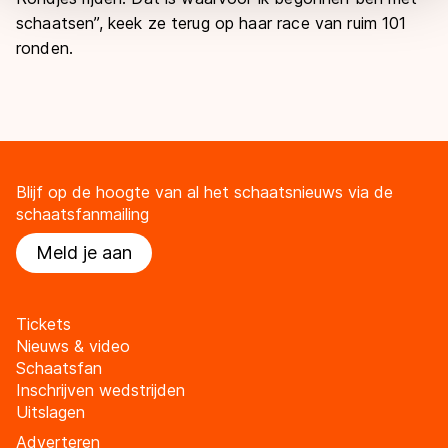
overdracht. Meer informatie vindt u in ons
cookiebeleid
.
schaatsen”, keek ze terug op haar race van ruim 101
ronden.
Blijf op de hoogte van al het schaatsnieuws via de
schaatsfanmailing
Meld je aan
Tickets
Nieuws & video
Schaatsfan
Inschrijven wedstrijden
Uitslagen
Adverteren