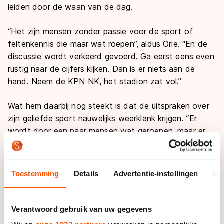
leiden door de waan van de dag.
“Het zijn mensen zonder passie voor de sport of
feitenkennis die maar wat roepen”, aldus Orie. “En de
discussie wordt verkeerd gevoerd. Ga eerst eens even
rustig naar de cijfers kijken. Dan is er niets aan de
hand. Neem de KPN NK, het stadion zat vol.”
Wat hem daarbij nog steekt is dat de uitspraken over
zijn geliefde sport nauwelijks weerklank krijgen. “Er
wordt door een paar mensen wat geroepen, maar er
wordt weinig gereageerd op wat ze zeggen terwijl ze
consequentieloos op de sport inhakken.”
Toestemming
Details
Advertentie-instellingen
Ov
Daarom mengt Orie zich steeds vaker in de discussies
op Twitter. In de aanloop naar de World Cup in
Heerenveen kwam hij nog in het geweer tegen
Verantwoord gebruik van uw gegevens
sportmarketeers Frank van den Wall Bake en Bob van