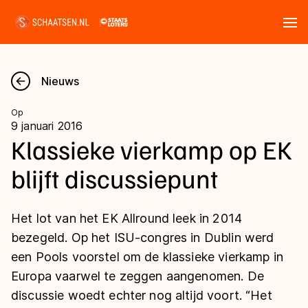
Tickets
Zoeken
Nieuws
Nieuws
Op
9 januari 2016
Kalender
Klassieke vierkamp op EK
blijft discussiepunt
Disciplines
Marathon
Uitslagen
Het lot van het EK Allround leek in 2014
Langebaan
bezegeld. Op het ISU-congres in Dublin werd
Langebaan
een Pools voorstel om de klassieke vierkamp in
Shorttrack
Tijden & historie
Europa vaarwel te zeggen aangenomen. De
Shorttrack
Inlineskaten
discussie woedt echter nog altijd voort. “Het
Ranglijsten Langebaan
Marathon
Kunstschaatsen