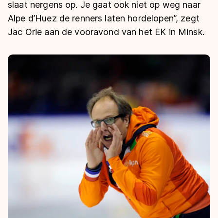
De weg op
slaat nergens op. Je gaat ook niet op weg naar
Persoonlijke records & tijden
Inlineskaten
Schoonrijden
Alpe d’Huez de renners laten hordelopen”, zegt
Inschrijven wedstrijden
Historie & statistiek
Schaatsfans
Kunstschaatsen
Jac Orie aan de vooravond van het EK in Minsk.
Natuurijs
Algemene Nederlandse Schaatstijd
Alles voor jou als schaatsfan
Deze zomer de weg op
Olympische Spelen
Evenementen
Waar kan ik schaatsen en skaten?
Olympische Spelen
Tickets
Medaille overzicht
Livestreams
Medaillespiegel
Word schaatsfan!
Olympische uitslagen
Winacties
Van Jong tot Goud verhalen