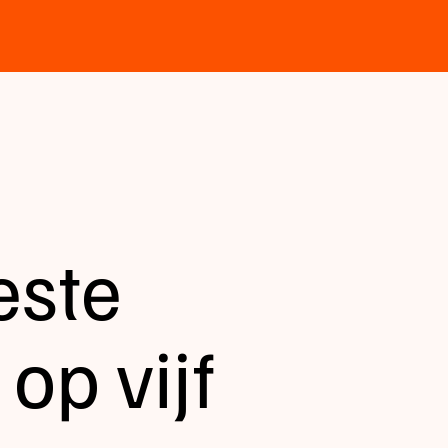
este
op vijf