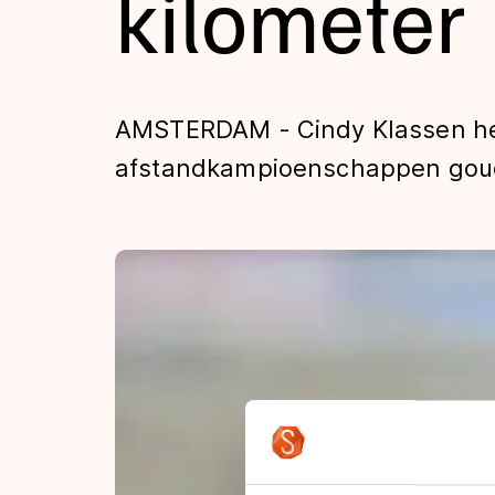
kilometer
Tijden & historie
De weg op
AMSTERDAM - Cindy Klassen he
afstandkampioenschappen goud v
Schaatsfans
Olympische Spe