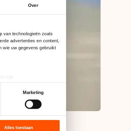
Over
p van technologieën zoals
erde advertenties en content,
en wie uw gegevens gebruikt
an zijn
rinting)
t
detailgedeelte
in. U kunt uw
Marketing
bieden en websiteverkeer te
 media, advertenties en
ie zij hebben verzameld via
Alles toestaan