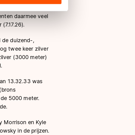
s de VS, waar mogelijk geen
 in met deze overdracht.
renten daarmee veel
 (7.17.26).
l de duizend-,
og twee keer zilver
ilver (3000 meter)
.
van
13.32.33 was
(brons
p de 5000 meter.
de.
 Morrison en Kyle
wsky in de prijzen.