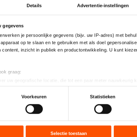
Details
Advertentie-instellingen
w gegevens
erwerken je persoonlijke gegevens (bijv. uw IP-adres) met behul
apparaat op te slaan en te gebruiken met als doel gepersonalise
 content, inzicht in publiek en productontwikkeling. U kunt kiez
 ook graag:
er uw geografische locatie, die tot een paar meter nauwkeurig k
n door het actief te scannen op specifieke eigenschappen (fingerp
onlijke gegevens worden verwerkt en stel uw voorkeuren in he
Voorkeuren
Statistieken
jzigen of intrekken in de Cookieverklaring.
ent en advertenties te personaliseren, socialmediafuncties te 
tie over uw gebruik van onze site met onze partners voor social
bineren met andere gegevens die u aan hen heeft verstrekt of d
Selectie toestaan