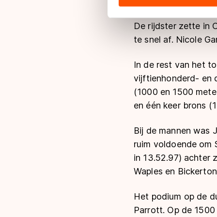
hun services. Sommige partn
adequaat beschermingsniveau
De rijdster zette in
Meer informatie vindt u in o
te snel af. Nicole Ga
In de rest van het 
vijftienhonderd- en 
(1000 en 1500 meter
en één keer brons (1
Bij de mannen was Jo
ruim voldoende om S
in
13.52.97)
achter z
Waples en Bickerton
Het podium op de d
Parrott. Op de 1500