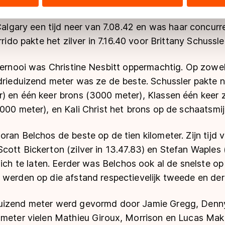
ers kunnen gegevens doorgeven aan landen buiten de EU, zoal
 geldt volgens de GDPR. Door op ‘Toestaan’ te klikken, stemt u
 Calgary een tijd neer van 7.08.42 en was haar concur
ns
cookiebeleid
.
rrido pakte het zilver in
7.16.40 voor Brittany Schussler
toernooi was Christine Nesbitt oppermachtig. Op zowe
drieduizend meter was ze de beste. Schussler pakte n
) en één keer brons (3000 meter), Klassen één keer z
000 meter), en Kali Christ het brons op de schaatsmijl
ran Belchos de beste op de tien kilometer. Zijn tijd 
cott Bickerton (zilver in
13.47.83)
en Stefan Waples 
ich te laten. Eerder was Belchos ook al de snelste o
 werden op die afstand respectievelijk tweede en der
uizend meter werd gevormd door Jamie Gregg, Denny
 meter vielen Mathieu Giroux, Morrison en Lucas Mako