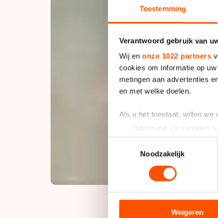
Toestemming
Verantwoord gebruik van u
Wij en
onze 1022 partners
v
cookies om informatie op uw 
metingen aan advertenties en
en met welke doelen.
Als u het toestaat, willen we
Informatie verzamelen ov
Uw apparaat identificere
Toestemmingsselectie
Lees meer over hoe uw perso
Noodzakelijk
toestemming op elk moment wi
We gebruiken cookies om cont
analyseren. We delen informa
analyse. Zij kunnen deze com
Weigeren