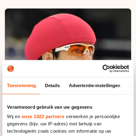
De weg op
Persoonlijke records & tijden
Inlineskaten
Schoonrijden
Inschrijven wedstrijden
Historie & statistiek
Schaatsfans
Kunstschaatsen
Natuurijs
Algemene Nederlandse Schaatstijd
Alles voor jou als schaatsfan
Deze zomer de weg op
Olympische Spelen
Evenementen
Waar kan ik schaatsen en skaten?
Olympische Spelen
Tickets
Medaille overzicht
Livestreams
Medaillespiegel
Word schaatsfan!
Toestemming
Details
Advertentie-instellingen
Ov
Olympische uitslagen
Winacties
Van Jong tot Goud verhalen
Verantwoord gebruik van uw gegevens
Wij en
onze 1022 partners
verwerken je persoonlijke
gegevens (bijv. uw IP-adres) met behulp van
technologieën zoals cookies om informatie op uw