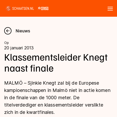
Tickets
Zoeken
Nieuws
Nieuws
Op
20 januari 2013
Kalender
Klassementsleider Knegt
naast finale
Disciplines
Marathon
Uitslagen
MALMÖ – Sjinkie Knegt zal bij de Europese
Langebaan
kampioenschappen in Malmö niet in actie komen
Langebaan
in de finale van de 1000 meter. De
Shorttrack
Tijden & historie
titelverdediger en klassementsleider verslikte
Shorttrack
Inlineskaten
zich in de kwartfinales.
Ranglijsten Langebaan
Marathon
Kunstschaatsen