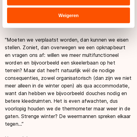
combineren met andere gegevens die u aan hen heeft
hebben als bestuur wel een zogenaamd ‘Visie
verstrekt of die zij hebben verzameld via hun services.
document’ gemaakt met daarin onze plannen en
Sommige partners kunnen gegevens doorgeven aan
Weigeren
wensen, maar we moeten eerst even afwachten wat
landen buiten de EU, zoals de VS, waar mogelijk geen
de gemeente gaat doen."
adequaat beschermingsniveau geldt volgens de GDPR.
Door op ‘Toestaan’ te klikken, stemt u in met deze
"Moeten we verplaatst worden, dan kunnen we eisen
overdracht. Meer informatie vindt u in ons
cookiebeleid
.
stellen. Zoniet, dan overwegen we een opknapbeurt
en vragen ons af: willen we meer multifunctioneel
worden en bijvoorbeeld een skeelerbaan op het
terrein? Maar dat heeft natuurlijk wél de nodige
consequenties, zowel organisatorisch (dan zijn we niet
meer alleen in de winter open) als qua accommodatie,
want dan hebben we bijvoorbeeld douches nodig en
betere kleedruimten. Het is even afwachten, dus
voorlopig houden we de thermometer maar weer in de
gaten. Strenge winter? De weermannen spreken elkaar
tegen...”