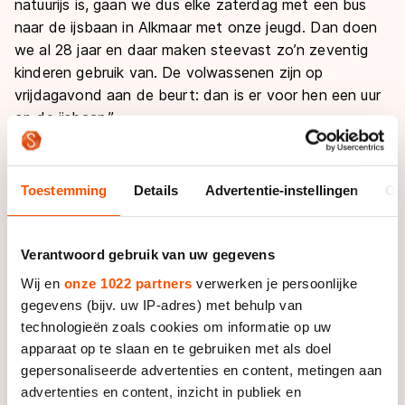
natuurijs is, gaan we dus elke zaterdag met een bus
naar de ijsbaan in Alkmaar met onze jeugd. Dan doen
we al 28 jaar en daar maken steevast zo’n zeventig
kinderen gebruik van. De volwassenen zijn op
vrijdagavond aan de beurt: dan is er voor hen een uur
op de ijsbaan.”
Deze uren op kunstijs huurt de club sowieso tot de
kerst. “Daarna bekijken we: is er een kans op natuurijs,
Toestemming
Details
Advertentie-instellingen
Ov
dan gaan we verder op de eigen baan. Mocht er
trouwens in november of december al ijs liggen, dan
verplaatsen we de (jeugd)lessen ook naar de
Verantwoord gebruik van uw gegevens
landijsbaan. Want dat is altijd leuker! Al hebben we de
Wij en
onze 1022 partners
verwerken je persoonlijke
afgelopen winter meer sneeuw moeten ruimen dan dat
gegevens (bijv. uw IP-adres) met behulp van
we er konden schaatsen...”
technologieën zoals cookies om informatie op uw
apparaat op te slaan en te gebruiken met als doel
In Sint Pancras zijn inwoners per gezin lid van de
gepersonaliseerde advertenties en content, metingen aan
ijsclub. “Ons dorp is verdeeld in 32 wijken en wij
advertenties en content, inzicht in publiek en