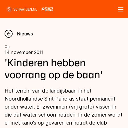
Tickets
Zoeken
Nieuws
Nieuws
Op
14 november 2011
Kalender
'Kinderen hebben
voorrang op de baan'
Disciplines
Marathon
Uitslagen
Het terrein van de landijsbaan in het
Langebaan
Noordhollandse Sint Pancras staat permanent
Langebaan
onder water. Er zwemmen (vrij grote) vissen in
Shorttrack
Tijden & historie
die dat water schoon houden. In de zomer wordt
Shorttrack
Inlineskaten
er met kano’s op gevaren en houdt de club
Ranglijsten Langebaan
Marathon
Kunstschaatsen