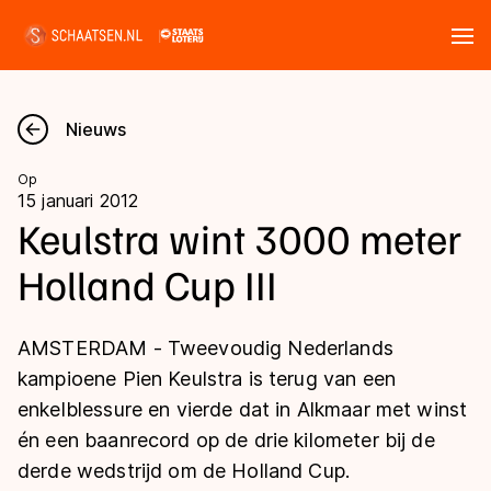
Tickets
Zoeken
Nieuws
Nieuws
Op
15 januari 2012
Kalender
Keulstra wint 3000 meter
Holland Cup III
Disciplines
Marathon
Uitslagen
AMSTERDAM - Tweevoudig Nederlands
Langebaan
kampioene Pien Keulstra is terug van een
Langebaan
enkelblessure en vierde dat in Alkmaar met winst
Shorttrack
Tijden & historie
én een baanrecord op de drie kilometer bij de
Shorttrack
Inlineskaten
derde wedstrijd om de Holland Cup.
Ranglijsten Langebaan
Marathon
Kunstschaatsen