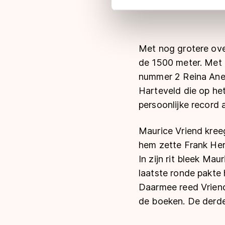
adequaat beschermingsniveau
Meer informatie vindt u in o
Met nog grotere ove
de 1500 meter. Met 
nummer 2 Reina Anem
Harteveld die op he
persoonlijke record 
Maurice Vriend kree
hem zette Frank Her
In zijn rit bleek Mau
laatste ronde pakte h
Daarmee reed Vriend
de boeken. De derde