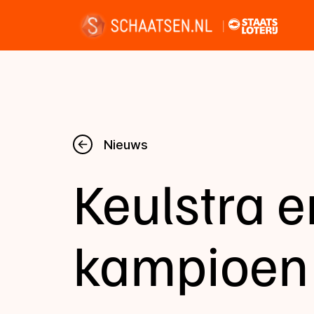
Nieuws
Nieuws
Keulstra e
Kalender
Disciplines
kampioen
Uitslagen