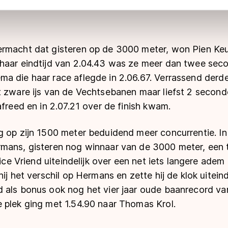
 geldt volgens de GDPR. Door op ‘Toestaan’ te klikken, stemt u
ns
cookiebeleid
.
rmacht dat gisteren op de 3000 meter, won Pien Ke
haar eindtijd van 2.04.43 was ze meer dan twee seco
a die haar race aflegde in 2.06.67. Verrassend der
t zware ijs van de Vechtsebanen maar liefst 2 second
afreed en in 2.07.21 over de finish kwam.
g op zijn 1500 meter beduidend meer concurrentie. In
mans, gisteren nog winnaar van de 3000 meter, een ti
rice Vriend uiteindelijk over een net iets langere adem
ij het verschil op Hermans en zette hij de klok uiteinde
 als bonus ook nog het vier jaar oude baanrecord van
 plek ging met 1.54.90 naar Thomas Krol.