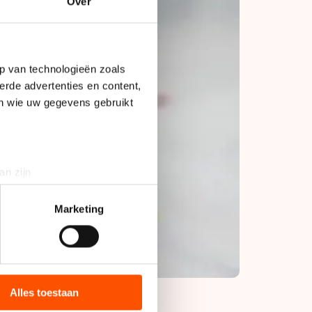
Over
p van technologieën zoals
erde advertenties en content,
en wie uw gegevens gebruikt
an zijn
rinting)
t
detailgedeelte
in. U kunt uw
Marketing
bieden en websiteverkeer te
 media, advertenties en
ie zij hebben verzameld via
Alles toestaan
s de VS, waar mogelijk geen