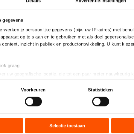
Details
Advertentie-instellingen
w gegevens
erwerken je persoonlijke gegevens (bijv. uw IP-adres) met behul
apparaat op te slaan en te gebruiken met als doel gepersonalise
 content, inzicht in publiek en productontwikkeling. U kunt kiez
 ook graag:
er uw geografische locatie, die tot een paar meter nauwkeurig k
n door het actief te scannen op specifieke eigenschappen (fingerp
onlijke gegevens worden verwerkt en stel uw voorkeuren in he
Voorkeuren
Statistieken
jzigen of intrekken in de Cookieverklaring.
ent en advertenties te personaliseren, socialmediafuncties te 
tie over uw gebruik van onze site met onze partners voor social
bineren met andere gegevens die u aan hen heeft verstrekt of d
Selectie toestaan
ers kunnen gegevens doorgeven aan landen buiten de EU, zoal