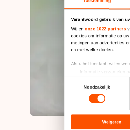
Toestemming
Verantwoord gebruik van u
Wij en
onze 1022 partners
v
cookies om informatie op uw 
metingen aan advertenties en
en met welke doelen.
Als u het toestaat, willen we
Informatie verzamelen ov
Uw apparaat identificere
Toestemmingsselectie
Lees meer over hoe uw perso
Noodzakelijk
toestemming op elk moment wi
We gebruiken cookies om cont
analyseren. We delen informa
analyse. Zij kunnen deze com
Weigeren
hun services. Sommige partn