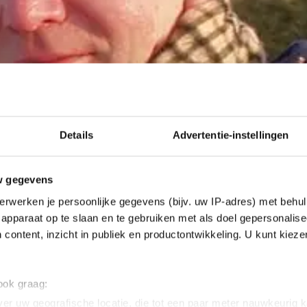
Details
Advertentie-instellingen
w gegevens
erwerken je persoonlijke gegevens (bijv. uw IP-adres) met behul
apparaat op te slaan en te gebruiken met als doel gepersonalise
 content, inzicht in publiek en productontwikkeling. U kunt kiez
 ook graag:
er uw geografische locatie, die tot een paar meter nauwkeurig k