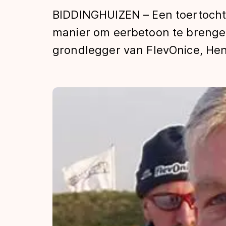
Tijden & historie
BIDDINGHUIZEN – Een toertocht. 
manier om eerbetoon te brenge
grondlegger van FlevOnice, Hen
De weg op
Schaatsfans
Olympische Spe