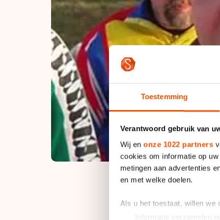
Toestemming
Verantwoord gebruik van u
Wij en
onze 1022 partners
v
cookies om informatie op uw 
metingen aan advertenties en
en met welke doelen.
Als u het toestaat, willen we
Henk Ketelaar
Informatie verzamelen ov