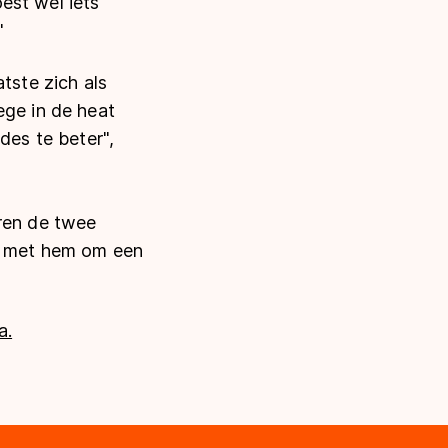
est wel iets
"
tste zich als
ege in de heat
des te beter",
eren de twee
en met hem om een
a.