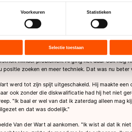
n door het actief te scannen op specifieke eigenschappen (fingerp
onlijke gegevens worden verwerkt en stel uw voorkeuren in he
Voorkeuren
Statistieken
jzigen of intrekken in de Cookieverklaring.
tholt had moeite om zijn techniek en kracht te combin
ent en advertenties te personaliseren, socialmediafuncties te 
chniek uit elkaar. En dat was ik aan het doen op de 1
tie over uw gebruik van onze site met onze partners voor social
as daardoor meer gerommel dan schaatsen."
bineren met andere gegevens die u aan hen heeft verstrekt of d
Selectie toestaan
ers kunnen gegevens doorgeven aan landen buiten de EU, zoal
erstholt minder problemen. Al ging het daar ook nog ni
 geldt volgens de GDPR. Door op ‘Toestaan’ te klikken, stemt u
ns
cookiebeleid
.
nu positie zoeken en meer techniek. Dat was nu beter 
rt werd tot zijn spijt uitgeschakeld. Hij maakte een
aar ook zonder die diskwalificatie had hij het niet ger
eep. "Ik baal er wel van dat ik zaterdag alleen mag kij
ilgezet en dat was dodelijk."
oelde Van der Wart al aankomen. "Ik wist al dat ik nie