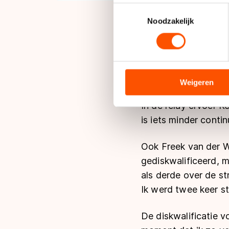
Uw apparaat identificere
Toestemmingsselectie
Lees meer over hoe uw perso
Noodzakelijk
toestemming op elk moment wi
De dertigjarige Kers
We gebruiken cookies om cont
vechten valt mijn te
analyseren. We delen informa
mijn positie. Het w
analyse. Zij kunnen deze com
Weigeren
hun services. Sommige partn
In de relay ervoer K
adequaat beschermingsniveau
Meer informatie vindt u in o
is iets minder conti
Ook Freek van der Wa
gediskwalificeerd, m
als derde over de str
Ik werd twee keer st
De diskwalificatie v