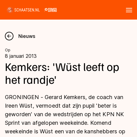
Tickets
Zoeken
Nieuws
Nieuws
Op
8 januari 2013
Kalender
Kemkers: 'Wüst leeft op
het randje'
Disciplines
Marathon
Uitslagen
GRONINGEN - Gerard Kemkers, de coach van
Langebaan
Ireen Wüst, vermoedt dat zijn pupil 'beter is
Langebaan
geworden' van de wedstrijden op het KPN NK
Shorttrack
Tijden & historie
Sprint van afgelopen weekeinde. Komend
Shorttrack
Inlineskaten
weekeinde is Wüst een van de kanshebbers op
Ranglijsten Langebaan
Marathon
Kunstschaatsen