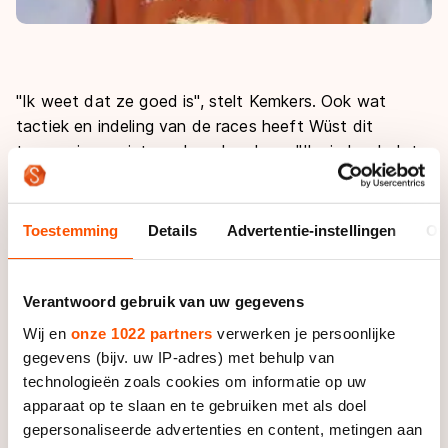
"Ik weet dat ze goed is", stelt Kemkers. Ook wat
tactiek en indeling van de races heeft Wüst dit
toernooi nog niets verkeerd gedaan. "Ik vind ook dat
ze de klap die ze gisteren op de 3000 meter kreeg
goed verwerkte."
Toestemming
Details
Advertentie-instellingen
Ov
De reden dat Wüst na drie afstanden een achterstand
van vier seconden op Martina Sáblíková heeft ligt niet
aan haar vorm en niet aan haar rijden. De reden ligt op
Verantwoord gebruik van uw gegevens
een veel basaler niveau, denkt Kemkers: genen.
Wij en
onze 1022 partners
verwerken je persoonlijke
gegevens (bijv. uw IP-adres) met behulp van
Er zijn sporters met snelle spieren, die goed kunnen
technologieën zoals cookies om informatie op uw
sprinten en sporters met langzamere, meer op
apparaat op te slaan en te gebruiken met als doel
uithoudingsvermogen gerichte spieren. Dat ligt min of
gepersonaliseerde advertenties en content, metingen aan