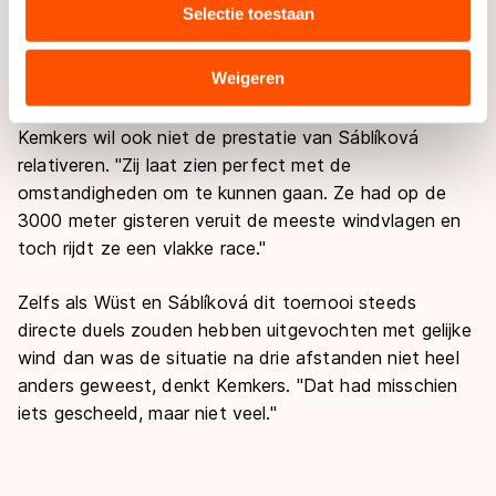
Kortom, Wüst is geen rijdster voor een winderige
Selectie toestaan
combineren met andere gegevens die u aan hen heeft
buitenbaan, geeft Kemkers toe. Daarom kan hij zeggen
verstrekt of die zij hebben verzameld via hun services.
dat ze goed is en goed rijdt, terwijl ze toch een flinke
Sommige partners kunnen gegevens doorgeven aan
Weigeren
achterstand op Sáblíková heeft.
landen buiten de EU, zoals de VS, waar mogelijk geen
adequaat beschermingsniveau geldt volgens de GDPR.
Kemkers wil ook niet de prestatie van Sáblíková
Door op ‘Toestaan’ te klikken, stemt u in met deze
relativeren. "Zij laat zien perfect met de
overdracht. Meer informatie vindt u in ons
cookiebeleid
.
omstandigheden om te kunnen gaan. Ze had op de
3000 meter gisteren veruit de meeste windvlagen en
toch rijdt ze een vlakke race."
Zelfs als Wüst en Sáblíková dit toernooi steeds
directe duels zouden hebben uitgevochten met gelijke
wind dan was de situatie na drie afstanden niet heel
anders geweest, denkt Kemkers. "Dat had misschien
iets gescheeld, maar niet veel."