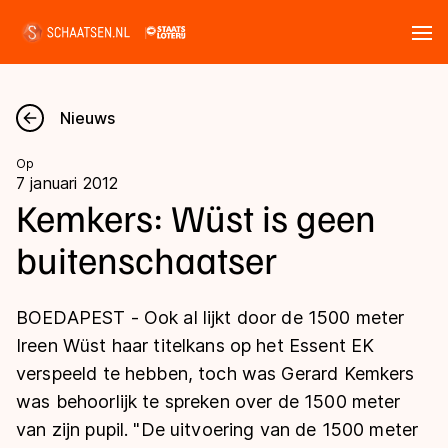
Tickets
Zoeken
Nieuws
Nieuws
Op
7 januari 2012
Kalender
Kemkers: Wüst is geen
buitenschaatser
Disciplines
Marathon
Uitslagen
BOEDAPEST - Ook al lijkt door de 1500 meter
Langebaan
Ireen Wüst haar titelkans op het Essent EK
Langebaan
verspeeld te hebben, toch was Gerard Kemkers
Shorttrack
Tijden & historie
was behoorlijk te spreken over de 1500 meter
Shorttrack
Inlineskaten
van zijn pupil. "De uitvoering van de 1500 meter
Ranglijsten Langebaan
Marathon
Kunstschaatsen