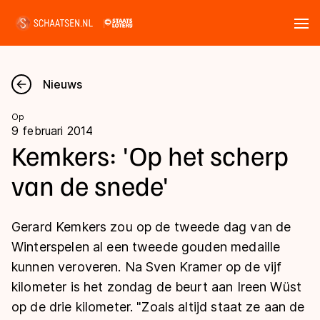
Tickets
Zoeken
Nieuws
Nieuws
Op
9 februari 2014
Kalender
Kemkers: 'Op het scherp
van de snede'
Disciplines
Marathon
Uitslagen
Gerard Kemkers zou op de tweede dag van de
Langebaan
Winterspelen al een tweede gouden medaille
Langebaan
kunnen veroveren. Na Sven Kramer op de vijf
Shorttrack
Tijden & historie
kilometer is het zondag de beurt aan Ireen Wüst
Shorttrack
Inlineskaten
op de drie kilometer. "Zoals altijd staat ze aan de
Ranglijsten Langebaan
Marathon
Kunstschaatsen