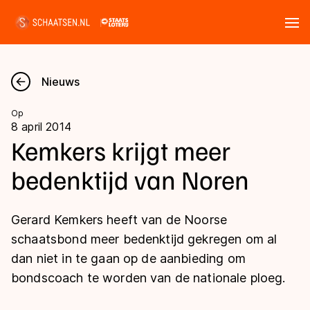
Tickets
Zoeken
Nieuws
Nieuws
Op
8 april 2014
Kalender
Kemkers krijgt meer
bedenktijd van Noren
Disciplines
Marathon
Uitslagen
Gerard Kemkers heeft van de Noorse
Langebaan
schaatsbond meer bedenktijd gekregen om al
Langebaan
dan niet in te gaan op de aanbieding om
Shorttrack
Tijden & historie
bondscoach te worden van de nationale ploeg.
Shorttrack
Inlineskaten
Ranglijsten Langebaan
Marathon
Kunstschaatsen