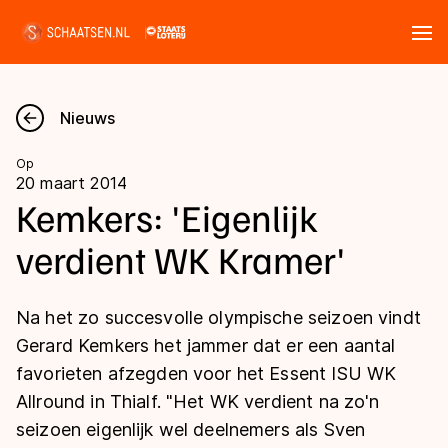
Tickets
Zoeken
Nieuws
Nieuws
Op
20 maart 2014
Kalender
Kemkers: 'Eigenlijk
verdient WK Kramer'
Disciplines
Marathon
Uitslagen
Na het zo succesvolle olympische seizoen vindt
Langebaan
Gerard Kemkers het jammer dat er een aantal
Langebaan
favorieten afzegden voor het Essent ISU WK
Shorttrack
Tijden & historie
Allround in Thialf. "Het WK verdient na zo'n
Shorttrack
Inlineskaten
seizoen eigenlijk wel deelnemers als Sven
Ranglijsten Langebaan
Marathon
Kunstschaatsen