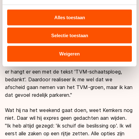
We gebruiken cookies om content en advertenties te
personaliseren, socialmediafuncties te bieden en
"Met Ireen hebben we de controle en met Koen
websiteverkeer te analyseren. We delen informatie over
hebben we een kans. En misschien kan Wouter olde
Alles toestaan
uw gebruik van onze site met onze partners voor social
Heuvel zijn seizoen ook nog een mooi toetje geven en
media, advertenties en analyse. Zij kunnen deze
in de buurt van het podium komen."
Selectie toestaan
combineren met andere gegevens die u aan hen heeft
verstrekt of die zij hebben verzameld via hun services.
Toch kan zelfs de altijd rationele Kemkers niet
Sommige partners kunnen gegevens doorgeven aan
Weigeren
ontkennen dat het een bijzonder weekend zal worden.
landen buiten de EU, zoals de VS, waar mogelijk geen
"Ik keek hier net in Thialf naar de reclamedoeken. En
adequaat beschermingsniveau geldt volgens de GDPR.
er hangt er een met de tekst 'TVM-schaatsploeg,
Door op ‘Toestaan’ te klikken, stemt u in met deze
bedankt'. Daardoor realiseer ik me wel dat we
overdracht. Meer informatie vindt u in ons
cookiebeleid
.
afscheid gaan nemen van het TVM-groen, maar ik kan
dat gevoel redelijk parkeren."
Wat hij na het weekend gaat doen, weet Kemkers nog
niet. Daar wil hij expres geen gedachten aan wijden.
"Ik heb altijd gezegd: 'ik schuif die beslissing op'. Ik wil
eerst alle zaken op een rijtje zetten. Alle opties zijn