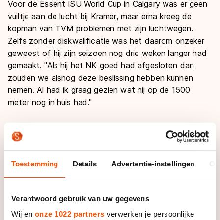
Voor de Essent ISU World Cup in Calgary was er geen
vuiltje aan de lucht bij Kramer, maar erna kreeg de
kopman van TVM problemen met zijn luchtwegen.
Zelfs zonder diskwalificatie was het daarom onzeker
geweest of hij zijn seizoen nog drie weken langer had
gemaakt. "Als hij het NK goed had afgesloten dan
zouden we alsnog deze beslissing hebben kunnen
nemen. Al had ik graag gezien wat hij op de 1500
meter nog in huis had."
Het overslaan van het KPN NK Allround, om zo wel
het WK te kunnen rijden, was geen optie geweest
omdat het NK op de Coolste Baan in het Olympisch
Stadion een evenement was dat de ploeg niet wilde
Toestemming
Details
Advertentie-instellingen
Ov
missen. "We verheugden ons heel erg op dat NK.
Iedereen wilde daar rijden."
Verantwoord gebruik van uw gegevens
Zonder Kramer bij de heren en Sábliková en Pechstein
Wij en
onze 1022 partners
verwerken je persoonlijke