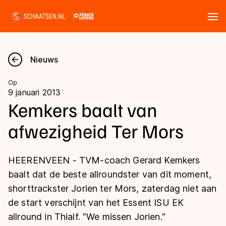
Tickets
Zoeken
Nieuws
Nieuws
Op
9 januari 2013
Kalender
Kemkers baalt van
afwezigheid Ter Mors
Disciplines
Marathon
Uitslagen
HEERENVEEN - TVM-coach Gerard Kemkers
Langebaan
baalt dat de beste allroundster van dit moment,
Langebaan
shorttrackster Jorien ter Mors, zaterdag niet aan
Shorttrack
Tijden & historie
de start verschijnt van het Essent ISU EK
Shorttrack
Inlineskaten
allround in Thialf. "We missen Jorien."
Ranglijsten Langebaan
Marathon
Kunstschaatsen