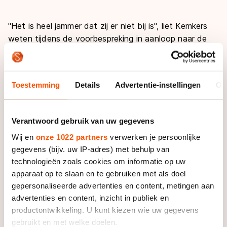
"Het is heel jammer dat zij er niet bij is", liet Kemkers
weten tijdens de voorbespreking in aanloop naar de
Europese titelstrijd.
"Zij heeft bij het Nederlands kampioenschap getoond
Toestemming
Details
Advertentie-instellingen
Ov
dat zij de beste allroundster van het moment is. Die
willen we verslaan, jammer dat we daar geen nieuwe
kans voor krijgen."
Verantwoord gebruik van uw gegevens
Wij en
onze 1022 partners
verwerken je persoonlijke
Gevraagd naar wie er dan wel om de hoofdprijs zal
gegevens (bijv. uw IP-adres) met behulp van
strijden bij de dames antwoordt hij meteen Martina
technologieën zoals cookies om informatie op uw
Sablikova. "En Ireen Wüst", doelt hij op zijn eigen pupil.
apparaat op te slaan en te gebruiken met als doel
"En verder? Diane Valkenburg, Linda de Vries."
gepersonaliseerde advertenties en content, metingen aan
advertenties en content, inzicht in publiek en
"Zou Claudia Pechstein het nog kunnen? Dat zou
productontwikkeling. U kunt kiezen wie uw gegevens
misschien wel de beste allroundster kunnen zijn. Ze
gebruikt en met welke doelen.
heeft dit jaar al eens een hele sterke 1500 en 3000