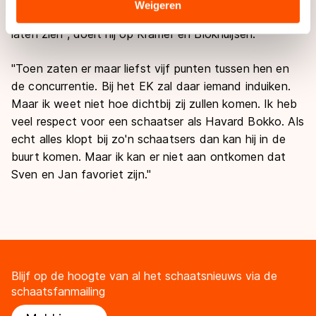
Sommige partners kunnen gegevens doorgeven aan
Weigeren
en Jan bij het NK allround een werelds niveau hebben
landen buiten de EU, zoals de VS, waar mogelijk geen
laten zien", doelt hij op Kramer en Blokhuijsen.
adequaat beschermingsniveau geldt volgens de GDPR.
Door op ‘Toestaan’ te klikken, stemt u in met deze
"Toen zaten er maar liefst vijf punten tussen hen en
overdracht. Meer informatie vindt u in ons
cookiebeleid
.
de concurrentie. Bij het EK zal daar iemand induiken.
Maar ik weet niet hoe dichtbij zij zullen komen. Ik heb
veel respect voor een schaatser als Havard Bokko. Als
echt alles klopt bij zo'n schaatsers dan kan hij in de
buurt komen. Maar ik kan er niet aan ontkomen dat
Sven en Jan favoriet zijn."
Blijf op de hoogte van al het schaatsnieuws via de
schaatsfanmailing