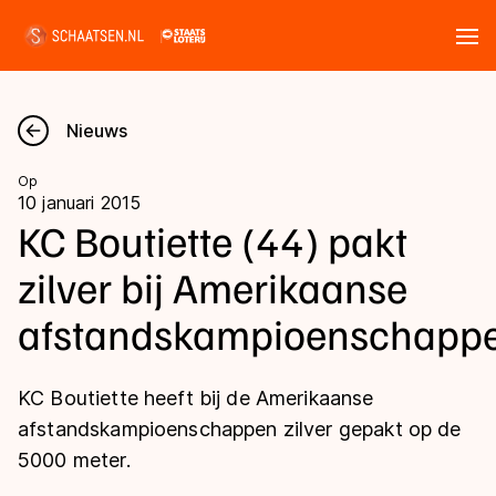
Tickets
Zoeken
Nieuws
Nieuws
Op
10 januari 2015
Kalender
KC Boutiette (44) pakt
zilver bij Amerikaanse
Disciplines
afstandskampioenschapp
Marathon
Uitslagen
Langebaan
KC Boutiette heeft bij de Amerikaanse
Langebaan
Shorttrack
Tijden & historie
afstandskampioenschappen zilver gepakt op de
Shorttrack
Inlineskaten
5000 meter.
Ranglijsten Langebaan
Marathon
Kunstschaatsen