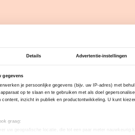
teer de cookies
voor een optimale ervaring op schaat
Details
Advertentie-instellingen
w gegevens
erwerken je persoonlijke gegevens (bijv. uw IP-adres) met behul
apparaat op te slaan en te gebruiken met als doel gepersonalise
 content, inzicht in publiek en productontwikkeling. U kunt kiez
 ook graag:
er uw geografische locatie, die tot een paar meter nauwkeurig k