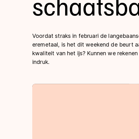
schaatsb
Tijden & historie
De weg op
Voordat straks in februari de langebaans
eremetaal, is het dit weekend de beurt a
kwaliteit van het ijs? Kunnen we rekenen 
Schaatsfans
indruk.
Olympische Spe