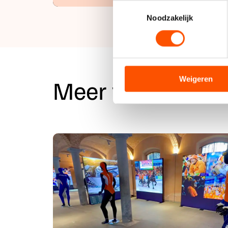
Uw apparaat identificere
Toestemmingsselectie
Lees meer over hoe uw perso
Noodzakelijk
toestemming op elk moment wi
We gebruiken cookies om cont
analyseren. We delen informa
analyse. Zij kunnen deze com
Weigeren
Meer van dit
hun services. Sommige partn
adequaat beschermingsniveau
Meer informatie vindt u in o