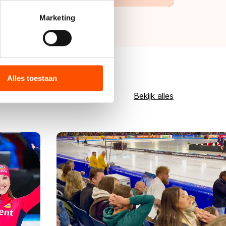
rinting)
t
detailgedeelte
in. U kunt uw
Marketing
bieden en websiteverkeer te
 media, advertenties en
ie zij hebben verzameld via
Alles toestaan
s de VS, waar mogelijk geen
Bekijk alles
 in met deze overdracht.