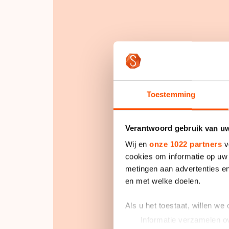
Accep
Toestemming
Verantwoord gebruik van u
Wij en
onze 1022 partners
v
cookies om informatie op uw 
metingen aan advertenties en
en met welke doelen.
Als u het toestaat, willen we
Informatie verzamelen ov