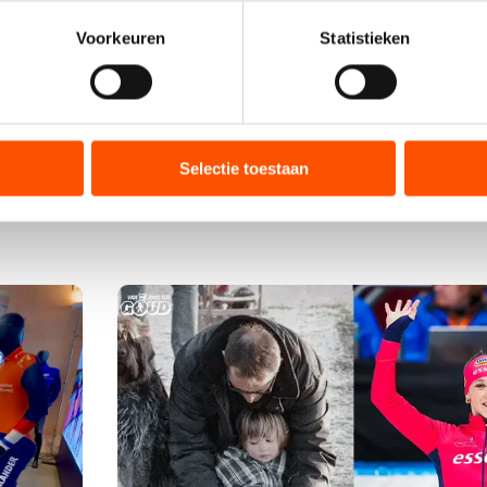
n door het actief te scannen op specifieke eigenschappen (fingerp
onlijke gegevens worden verwerkt en stel uw voorkeuren in he
Voorkeuren
Statistieken
jzigen of intrekken in de Cookieverklaring.
ent en advertenties te personaliseren, socialmediafuncties te 
tie over uw gebruik van onze site met onze partners voor social
bineren met andere gegevens die u aan hen heeft verstrekt of d
Selectie toestaan
ers kunnen gegevens doorgeven aan landen buiten de EU, zoal
 geldt volgens de GDPR. Door op ‘Toestaan’ te klikken, stemt u
ns
cookiebeleid
.