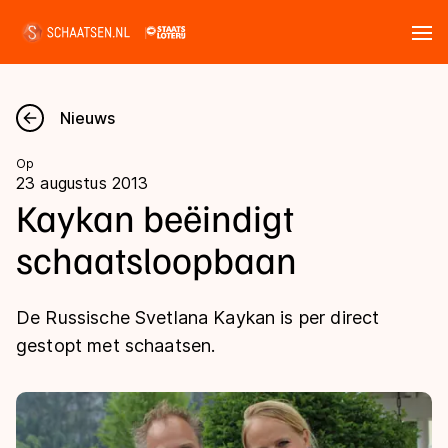
Tickets
Zoeken
Nieuws
Nieuws
Op
23 augustus 2013
Kalender
Kaykan beëindigt
schaatsloopbaan
Disciplines
Marathon
Uitslagen
De Russische Svetlana Kaykan is per direct
Langebaan
gestopt met schaatsen.
Langebaan
Shorttrack
Tijden & historie
Shorttrack
Inlineskaten
Ranglijsten Langebaan
Marathon
Kunstschaatsen