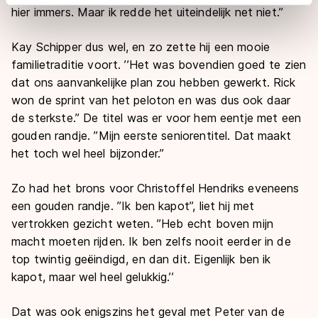
adequaat beschermingsniveau geldt volgens de GDPR.
hier immers. Maar ik redde het uiteindelijk net niet.’’
Door op ‘Toestaan’ te klikken, stemt u in met deze
overdracht. Meer informatie vindt u in ons
cookiebeleid
.
Kay Schipper dus wel, en zo zette hij een mooie
familietraditie voort. ’’Het was bovendien goed te zien
dat ons aanvankelijke plan zou hebben gewerkt. Rick
won de sprint van het peloton en was dus ook daar
de sterkste.’’ De titel was er voor hem eentje met een
gouden randje. ’’Mijn eerste seniorentitel. Dat maakt
het toch wel heel bijzonder.’’
Zo had het brons voor Christoffel Hendriks eveneens
een gouden randje. ’’Ik ben kapot’’, liet hij met
vertrokken gezicht weten. ’’Heb echt boven mijn
macht moeten rijden. Ik ben zelfs nooit eerder in de
top twintig geëindigd, en dan dit. Eigenlijk ben ik
kapot, maar wel heel gelukkig.’’
Dat was ook enigszins het geval met Peter van de