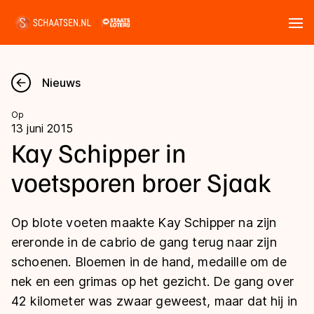
Tickets
Zoeken
Nieuws
Nieuws
Op
13 juni 2015
Kalender
Kay Schipper in
voetsporen broer Sjaak
Disciplines
Marathon
Uitslagen
Op blote voeten maakte Kay Schipper na zijn
Langebaan
ereronde in de cabrio de gang terug naar zijn
Langebaan
schoenen. Bloemen in de hand, medaille om de
Shorttrack
Tijden & historie
nek en een grimas op het gezicht. De gang over
Shorttrack
Inlineskaten
42 kilometer was zwaar geweest, maar dat hij in
Ranglijsten Langebaan
Marathon
Kunstschaatsen