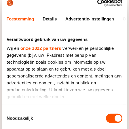
De weg op
organisatie van de schaatsacademie Groningen,
Persoonlijke records & tijden
Inlineskaten
Schoonrijden
Team Anker en Beslist.nl.
Inschrijven wedstrijden
Historie & statistiek
Schaatsfans
Kunstschaatsen
Toestemming
Details
Advertentie-instellingen
Ov
Natuurijs
Algemene Nederlandse Schaatstijd
Alles voor jou als schaatsfan
Deze zomer de weg op
Olympische Spelen
Verantwoord gebruik van uw gegevens
Evenementen
Waar kan ik schaatsen en skaten?
Wij en
onze 1022 partners
verwerken je persoonlijke
Olympische Spelen
Tickets
gegevens (bijv. uw IP-adres) met behulp van
Medaille overzicht
technologieën zoals cookies om informatie op uw
Livestreams
apparaat op te slaan en te gebruiken met als doel
Medaillespiegel
Word schaatsfan!
gepersonaliseerde advertenties en content, metingen aan
Olympische uitslagen
advertenties en content, inzicht in publiek en
Winacties
productontwikkeling. U kunt kiezen wie uw gegevens
Van Jong tot Goud verhalen
gebruikt en met welke doelen.
Als u het toestaat, willen we ook graag:
Toestemmingsselectie
Noodzakelijk
Informatie verzamelen over uw geografische locatie,
die tot een paar meter nauwkeurig kan zijn