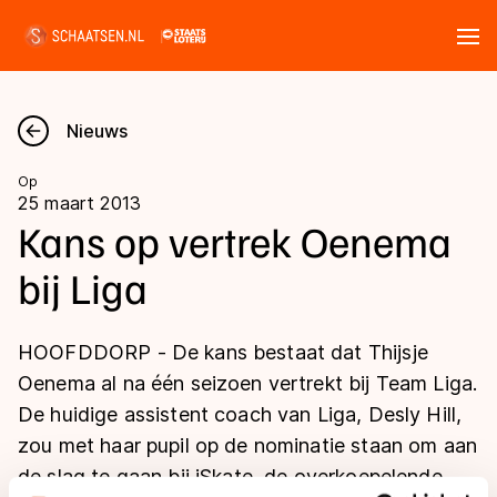
Tickets
Zoeken
Nieuws
Nieuws
Op
25 maart 2013
Kalender
Kans op vertrek Oenema
bij Liga
Disciplines
Marathon
Uitslagen
HOOFDDORP - De kans bestaat dat Thijsje
Langebaan
Oenema al na één seizoen vertrekt bij Team Liga.
Langebaan
De huidige assistent coach van Liga, Desly Hill,
Shorttrack
Tijden & historie
zou met haar pupil op de nominatie staan om aan
Shorttrack
Inlineskaten
de slag te gaan bij iSkate, de overkoepelende
Ranglijsten Langebaan
Marathon
Kunstschaatsen