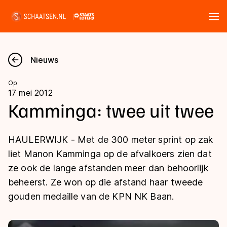
Tickets
Zoeken
Nieuws
Nieuws
Op
17 mei 2012
Kalender
Kamminga: twee uit twee
Disciplines
HAULERWIJK - Met de 300 meter sprint op zak
Marathon
liet Manon Kamminga op de afvalkoers zien dat
Uitslagen
ze ook de lange afstanden meer dan behoorlijk
Langebaan
beheerst. Ze won op die afstand haar tweede
Langebaan
Shorttrack
Tijden & historie
gouden medaille van de KPN NK Baan.
Shorttrack
Inlineskaten
Ranglijsten Langebaan
Marathon
Kunstschaatsen