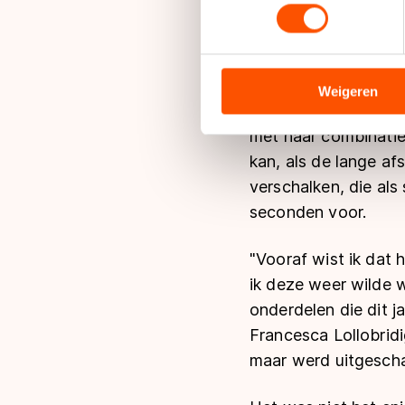
toestemming op elk moment wi
ook op de 500 meter
We gebruiken cookies om cont
Mede daarom wist Ka
analyseren. We delen informa
heb de knop om kunn
analyse. Zij kunnen deze com
Weigeren
beurt aan en ik dach
hun services. Sommige partn
adequaat beschermingsniveau
met haar combinatie
Meer informatie vindt u in o
kan, als de lange af
verschalken, die als
seconden voor.
"Vooraf wist ik dat 
ik deze weer wilde 
onderdelen die dit j
Francesca Lollobridi
maar werd uitgescha