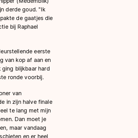
hipper (Medemblik)
jn derde goud. "Ik
k pakte de gaatjes die
tie bij Raphael
leurstellende eerste
ing van kop af aan en
ging blijkbaar hard
te ronde voorbij.
woner van
e in zijn halve finale
eel te lang met mijn
komen. Dan moet je
ngen, maar vandaag
 schieten en er heel