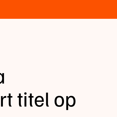
a
t titel op