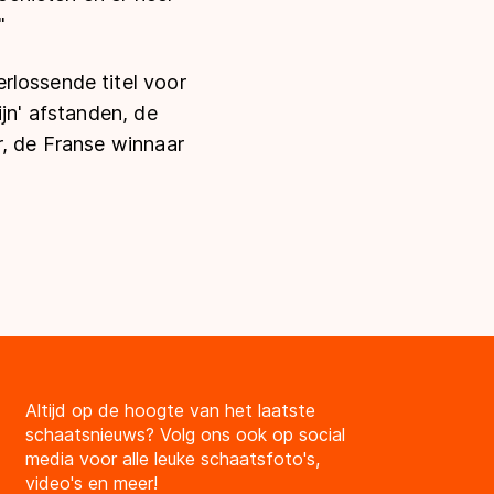
"
rlossende titel voor
ijn' afstanden, de
r, de Franse winnaar
Altijd op de hoogte van het laatste
schaatsnieuws? Volg ons ook op social
media voor alle leuke schaatsfoto's,
video's en meer!