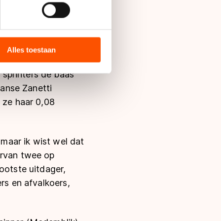
bieden en websiteverkeer te
es van gisteren. "Ik
 media, advertenties en
 dames gingen om de
ie zij hebben verzameld via
Alles toestaan
oor Kamminga, die
s de VS, waar mogelijk geen
 in met deze overdracht.
sprinters de baas
aanse Zanetti
f ze haar 0,08
 maar ik wist wel dat
arvan twee op
ootste uitdager,
rs en afvalkoers,