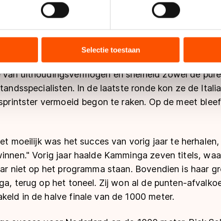
jzigen of intrekken in de Cookieverklaring.
."
ent en advertenties te personaliseren, socialmediafuncties te 
mminga dat ze snel moest afrekenen met de frustrati
tie over uw gebruik van onze site met onze partners voor social
en zetten. De wedstrijd liep eigenlijk perfect. Drie
bineren met andere gegevens die u aan hen heeft verstrekt of d
Selectie toestaan
t: iedereen rijdt zich zo mooi leeg." Dat is gunstig v
ers kunnen gegevens doorgeven aan landen buiten de EU, zoal
 geldt volgens de GDPR. Door op ‘Toestaan’ te klikken, stemt u
 van uithoudingsvermogen en snelheid zowel de pure 
ns
cookiebeleid
.
standsspecialisten. In de laatste ronde kon ze de Itali
 sprintster vermoeid begon te raken. Op de meet blee
het moeilijk was het succes van vorig jaar te herhalen,
winnen." Vorig jaar haalde Kamminga zeven titels, wa
aar niet op het programma staan. Bovendien is haar gr
ga, terug op het toneel. Zij won al de punten-afvalkoe
keld in de halve finale van de 1000 meter.