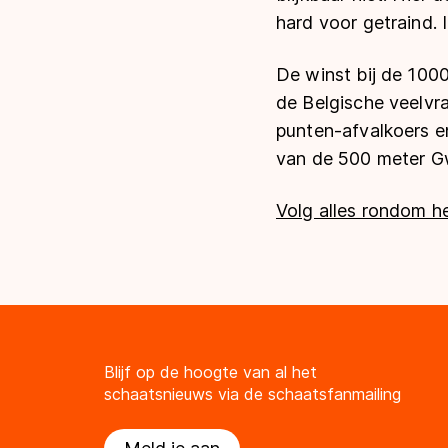
hard voor getraind. 
De winst bij de 100
de Belgische veelvra
punten-afvalkoers en
van de 500 meter Gw
Volg alles rondom h
Blijf op de hoogte van al het
schaatsnieuws via de schaatsfanmailing