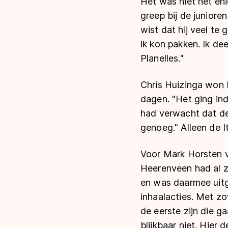
Het was niet het en
greep bij de juniore
wist dat hij veel te 
ik kon pakken. Ik de
Planelles."
Chris Huizinga won b
dagen. "Het ging inde
had verwacht dat de 
genoeg." Alleen de I
Voor Mark Horsten v
Heerenveen had al zij
en was daarmee uitge
inhaalacties. Met zo
de eerste zijn die g
blijkbaar niet. Hier 