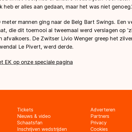
Ik heb er alles aan gedaan, maar het was niet genoeg.
0 meter mannen ging naar de Belg Bart Swings. Een ve
at, die dit toernooi al tweemaal werd verslagen op 'z
 afvalkoers. De Zwitser Livio Wenger greep het zilve
endal Le Pivert, werd derde.
et EK op onze speciale pagina
Tickets
Adverteren
Nieuws & video
Partners
Schaatsfan
Privacy
Inschrijven wedstrijden
Cookies