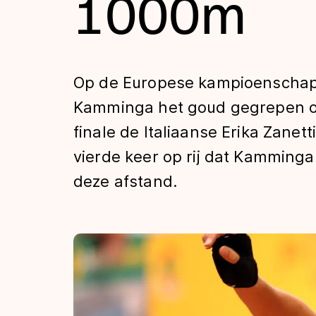
1000m
Tijden & historie
De weg op
Op de Europese kampioenschap
Kamminga het goud gegrepen op
Schaatsfans
finale de Italiaanse Erika Zanet
vierde keer op rij dat Kamming
Olympische Spe
deze afstand.