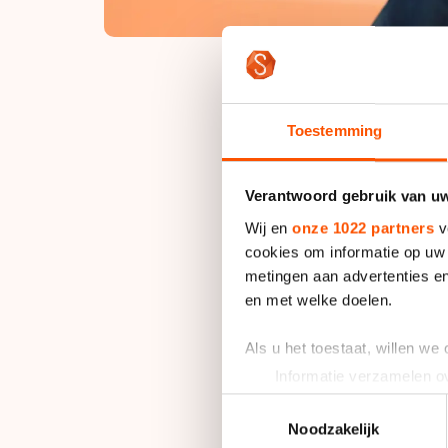
"Gelukkig heb ik hem
Toestemming
haar prolongatie, al
gediskwalificeerd o
Verantwoord gebruik van u
enorm teleurstellend
Wij en
onze 1022 partners
v
het Nederlandse tea
cookies om informatie op uw 
maken, het nu moest
metingen aan advertenties en
en met welke doelen.
Het is de eerste go
Als u het toestaat, willen we
Vesmacobaan genoemd
Informatie verzamelen ov
landen op een baanto
Uw apparaat identificere
nog voor de start. A
Toestemmingsselectie
Lees meer over hoe uw perso
Noodzakelijk
goed genoeg was. Da