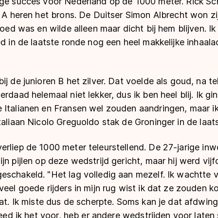
ige succes voor Nederland op de 1000 meter. Rick Sc
n A heren het brons. De Duitser Simon Albrecht won zi
goed was en wilde alleen maar dicht bij hem blijven. I
ed in de laatste ronde nog een heel makkelijke inhaalac
ij de junioren B het zilver. Dat voelde als goud, na te
rdaad helemaal niet lekker, dus ik ben heel blij. Ik g
Italianen en Fransen wel zouden aandringen, maar ik 
taliaan Nicolo Greguoldo stak de Groninger in de laats
erliep de 1000 meter teleurstellend. De 27-jarige in
n pijlen op deze wedstrijd gericht, maar hij werd vijfd
schakeld. "Het lag volledig aan mezelf. Ik wachtte v
veel goede rijders in mijn rug wist ik dat ze zouden 
aat. Ik miste dus de scherpte. Soms kan je dat afdwi
deed ik het voor, heb er andere wedstrijden voor laten