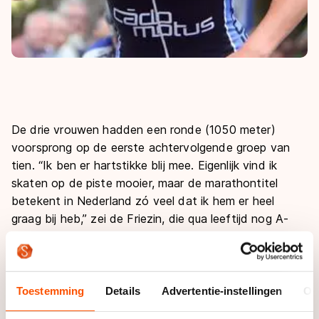
De drie vrouwen hadden een ronde (1050 meter)
voorsprong op de eerste achtervolgende groep van
tien. “Ik ben er hartstikke blij mee. Eigenlijk vind ik
skaten op de piste mooier, maar de marathontitel
betekent in Nederland zó veel dat ik hem er heel
graag bij heb,” zei de Friezin, die qua leeftijd nog A-
junior is en nu voor het tweede jaar bij de dames
senioren rijdt.
Kamminga bezit al vijf nationale titels op de baan en
Toestemming
Details
Advertentie-instellingen
Ov
twee op de weg. Ze vertrouwde op haar sterke