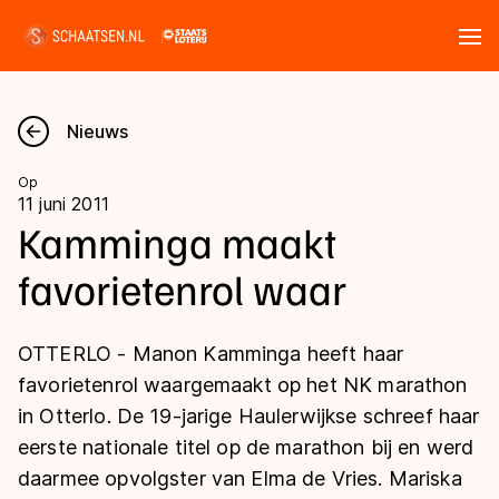
Tickets
Zoeken
Nieuws
Nieuws
Op
11 juni 2011
Kalender
Kamminga maakt
favorietenrol waar
Disciplines
Marathon
Uitslagen
OTTERLO - Manon Kamminga heeft haar
Langebaan
favorietenrol waargemaakt op het NK marathon
Langebaan
in Otterlo. De 19-jarige Haulerwijkse schreef haar
Shorttrack
Tijden & historie
eerste nationale titel op de marathon bij en werd
Shorttrack
Inlineskaten
daarmee opvolgster van Elma de Vries. Mariska
Ranglijsten Langebaan
Marathon
Kunstschaatsen