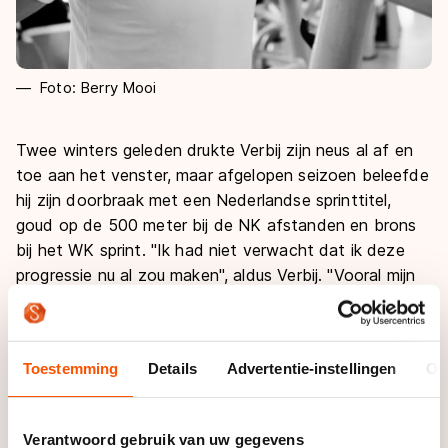
Foto: Berry Mooi
Twee winters geleden drukte Verbij zijn neus al af en
toe aan het venster, maar afgelopen seizoen beleefde
hij zijn doorbraak met een Nederlandse sprinttitel,
goud op de 500 meter bij de NK afstanden en brons
bij het WK sprint. "Ik had niet verwacht dat ik deze
progressie nu al zou maken", aldus Verbij. "Vooral mijn
tijden op de 500 meter verraste me."
Heeft hij een verklaring voor zijn enorme vooruitgang?
Toestemming
Details
Advertentie-instellingen
Ov
"Ik ben fysiek sterker geworden, dat helpt zeker. En
het was mijn tweede seizoen in de ploeg van coach
Gerard van Velde. In mijn eerste jaar was alles nieuw
Verantwoord gebruik van uw gegevens