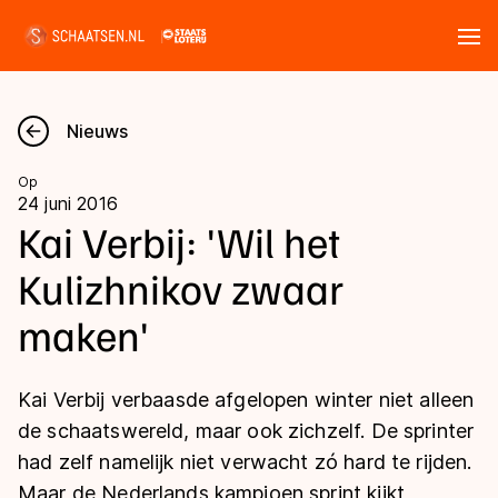
Tickets
Zoeken
Nieuws
Nieuws
Op
24 juni 2016
Kalender
Kai Verbij: 'Wil het
Kulizhnikov zwaar
Disciplines
maken'
Marathon
Uitslagen
Langebaan
Kai Verbij verbaasde afgelopen winter niet alleen
Langebaan
Shorttrack
Tijden & historie
de schaatswereld, maar ook zichzelf. De sprinter
Shorttrack
Inlineskaten
had zelf namelijk niet verwacht zó hard te rijden.
Ranglijsten Langebaan
Marathon
Maar de Nederlands kampioen sprint kijkt
Kunstschaatsen