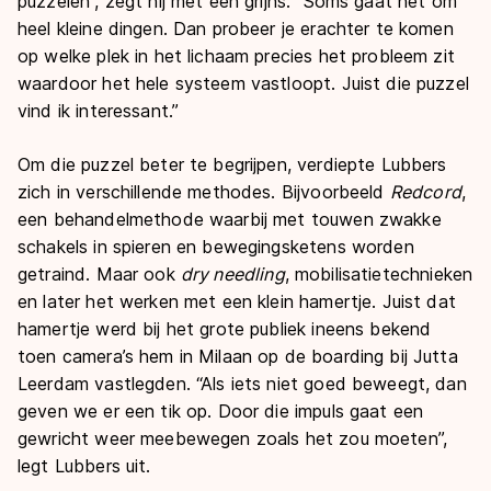
puzzelen”, zegt hij met een grijns. “Soms gaat het om
heel kleine dingen. Dan probeer je erachter te komen
op welke plek in het lichaam precies het probleem zit
waardoor het hele systeem vastloopt. Juist die puzzel
vind ik interessant.”
Om die puzzel beter te begrijpen, verdiepte Lubbers
zich in verschillende methodes. Bijvoorbeeld
Redcord
,
een behandelmethode waarbij met touwen zwakke
schakels in spieren en bewegingsketens worden
getraind. Maar ook
dry needling
, mobilisatietechnieken
en later het werken met een klein hamertje. Juist dat
hamertje werd bij het grote publiek ineens bekend
toen camera’s hem in Milaan op de boarding bij Jutta
Leerdam vastlegden. “Als iets niet goed beweegt, dan
geven we er een tik op. Door die impuls gaat een
gewricht weer meebewegen zoals het zou moeten”,
legt Lubbers uit.