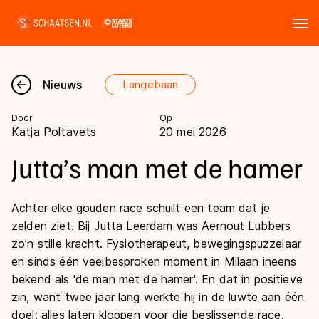
Tickets
Zoeken
Nieuws
Langebaan
Nieuws
Door
Op
Katja Poltavets
20 mei 2026
Kalender
Jutta’s man met de hamer
Disciplines
Achter elke gouden race schuilt een team dat je
Marathon
Uitslagen
zelden ziet. Bij Jutta Leerdam was Aernout Lubbers
Langebaan
zo’n stille kracht. Fysiotherapeut, bewegingspuzzelaar
en sinds één veelbesproken moment in Milaan ineens
Langebaan
Shorttrack
Tijden & historie
bekend als 'de man met de hamer'. En dat in positieve
Shorttrack
Inlineskaten
zin, want twee jaar lang werkte hij in de luwte aan één
Ranglijsten Langebaan
Marathon
doel: alles laten kloppen voor die beslissende race.
Kunstschaatsen