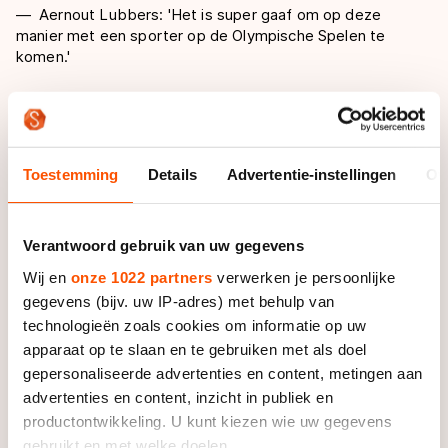
Aernout Lubbers: 'Het is super gaaf om op deze
manier met een sporter op de Olympische Spelen te
komen.'
Wanneer hij over de afgelopen olympische periode
praat, wisselen trots, dankbaarheid en blijdschap
elkaar zichtbaar af. Het is duidelijk dat hij intens
Toestemming
Details
Advertentie-instellingen
Ov
genoten heeft van alles wat er in de wintermaanden
gebeurde. “Het is super gaaf om op deze manier met
een sporter op de Olympische Spelen te komen”, zegt
Verantwoord gebruik van uw gegevens
hij. Vooral het teamgevoel is hem bijgebleven.
Wij en
onze 1022 partners
verwerken je persoonlijke
“Uiteindelijk draag je het met z’n allen”, zegt hij. “En
gegevens (bijv. uw IP-adres) met behulp van
daarom was dit hele traject natuurlijk ook zo
technologieën zoals cookies om informatie op uw
geweldig.”
apparaat op te slaan en te gebruiken met als doel
gepersonaliseerde advertenties en content, metingen aan
Dat kleine team rondom Jutta Leerdam voelde voor
advertenties en content, inzicht in publiek en
Lubbers soms als 'een soort gekkenhuis'. En hij bedoelt
productontwikkeling. U kunt kiezen wie uw gegevens
dat liefdevol. Hij gaat rechtop zitten, maakt met zijn
gebruikt en met welke doelen.