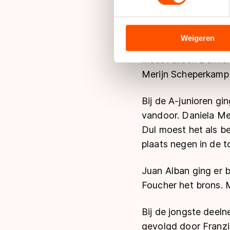
We gebruiken cookies om cont
analyseren. We delen informa
analyse. Zij kunnen deze com
Weigeren
Ook bij de heren was
hun services. Sommige partn
moest alleen Damie
adequaat beschermingsniveau
Merijn Scheperkamp
Meer informatie vindt u in o
Bij de A-junioren gi
vandoor. Daniela Me
Dul moest het als b
plaats negen in de to
Juan Alban ging er b
Foucher het brons. 
Bij de jongste deel
gevolgd door Franzi