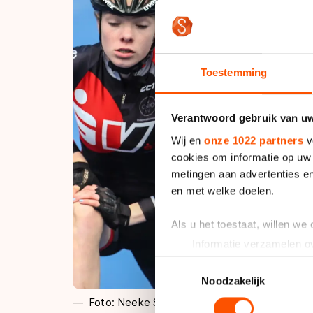
Toestemming
Verantwoord gebruik van u
Wij en
onze 1022 partners
v
cookies om informatie op uw 
metingen aan advertenties en
en met welke doelen.
Als u het toestaat, willen we
Informatie verzamelen ov
Uw apparaat identificere
Toestemmingsselectie
Lees meer over hoe uw perso
Noodzakelijk
toestemming op elk moment wi
Foto: Neeke Smit