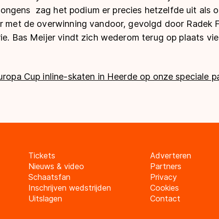
de jongens zag het podium er precies hetzelfde uit als
er met de overwinning vandoor, gevolgd door Radek F
ie. Bas Meijer vindt zich wederom terug op plaats vi
uropa Cup inline-skaten in Heerde op onze speciale p
Tickets
Adverteren
Nieuws & video
Partners
Schaatsfan
Privacy
Inschrijven wedstrijden
Cookies
Uitslagen
Contact