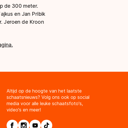
 op de 300 meter.
ajkus en Jan Pribik
er. Jeroen de Kroon
agina.
Altijd op de hoogte van het laatste
schaatsnieuws? Volg ons ook op social
media voor alle leuke schaatsfoto's,
video's en meer!