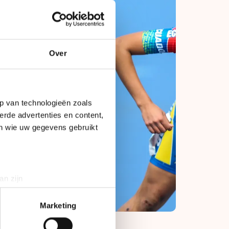
Over
p van technologieën zoals
erde advertenties en content,
en wie uw gegevens gebruikt
an zijn
rinting)
t
detailgedeelte
in. U kunt uw
Marketing