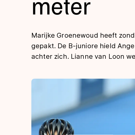
meter
Tijden & historie
De weg op
Marijke Groenewoud heeft zond
gepakt. De B-juniore hield Ange
Schaatsfans
achter zich. Lianne van Loon we
Olympische Spe