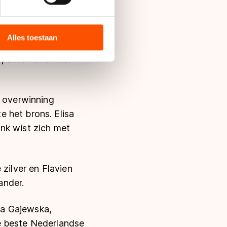
bieden en websiteverkeer te
 media, advertenties en
ie zij hebben verzameld via
Alles toestaan
r het zilver en
s de VS, waar mogelijk geen
 pakte het brons.
 in met deze overdracht.
e overwinning
 het brons. Elisa
nk wist zich met
 zilver en Flavien
ander.
ja Gajewska,
e beste Nederlandse