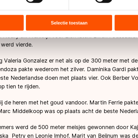
ent en advertenties te personaliseren, socialmediafuncties te 
tie over uw gebruik van onze site met onze partners voor social
bineren met andere gegevens die u aan hen heeft verstrekt of d
Selectie toestaan
 er Nederlands medaillesucces. Teun de Wit pakte daa
ers kunnen gegevens doorgeven aan landen buiten de EU, zoal
n
Noury
uit Frankrijk voor zich laten. Ewen Foussadier
 geldt volgens de GDPR. Door op ‘Toestaan’ te klikken, stemt u
 werd vierde.
ns
cookiebeleid
.
ng Valeria Gonzalez er net als op de 300 meter met d
ndoza pakte wederom het zilver. Daminika Gardi pakte
este Nederlandse doen met plaats vier. Ook Berber Vo
p tien te rijden.
ij de heren met het goud vandoor. Martin Ferrie pakte
Marc Middelkoop was op plaats acht de beste Nederl
nemers werd de 500 meter meisjes gewonnen door Ka
ska Petry en Leonie Imhof. Marit van Beijnum was d