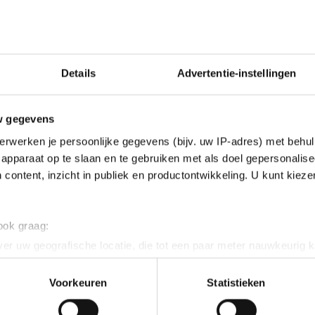
Details
Advertentie-instellingen
w gegevens
erwerken je persoonlijke gegevens (bijv. uw IP-adres) met behul
apparaat op te slaan en te gebruiken met als doel gepersonalise
 content, inzicht in publiek en productontwikkeling. U kunt kiez
 ook graag:
er uw geografische locatie, die tot een paar meter nauwkeurig k
n door het actief te scannen op specifieke eigenschappen (fingerp
onlijke gegevens worden verwerkt en stel uw voorkeuren in he
Voorkeuren
Statistieken
jzigen of intrekken in de Cookieverklaring.