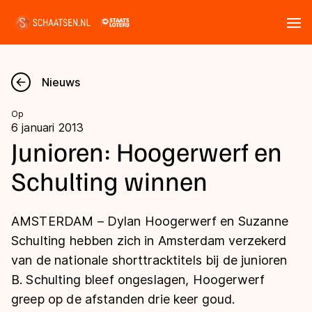
Tickets
Zoeken
Nieuws
Nieuws
Op
6 januari 2013
Kalender
Junioren: Hoogerwerf en
Schulting winnen
Disciplines
Marathon
Uitslagen
AMSTERDAM – Dylan Hoogerwerf en Suzanne
Langebaan
Schulting hebben zich in Amsterdam verzekerd
Langebaan
van de nationale shorttracktitels bij de junioren
Shorttrack
Tijden & historie
B. Schulting bleef ongeslagen, Hoogerwerf
Shorttrack
Inlineskaten
greep op de afstanden drie keer goud.
Ranglijsten Langebaan
Marathon
Kunstschaatsen