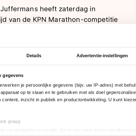
uffermans heeft zaterdag in
jd van de KPN Marathon-competitie
Details
Advertentie-instellingen
len
w gegevens
erwerken je persoonlijke gegevens (bijv. uw IP-adres) met behul
apparaat op te slaan en te gebruiken met als doel gepersonalise
 content, inzicht in publiek en productontwikkeling. U kunt kiez
 ook graag:
er uw geografische locatie, die tot een paar meter nauwkeurig k