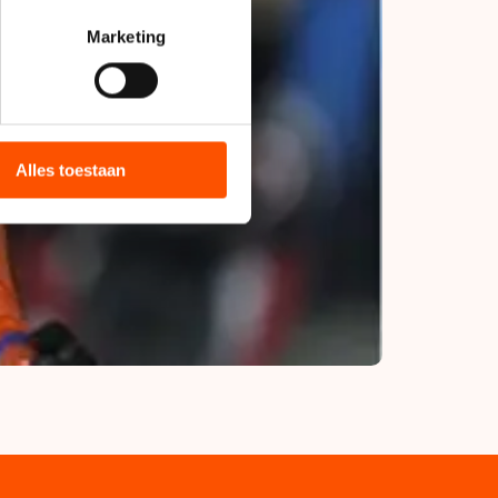
rinting)
t
detailgedeelte
in. U kunt uw
Marketing
bieden en websiteverkeer te
 media, advertenties en
ie zij hebben verzameld via
Alles toestaan
s de VS, waar mogelijk geen
 in met deze overdracht.