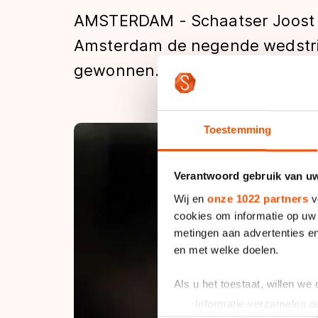
Tijden & historie
AMSTERDAM - Schaatser Joost J
Amsterdam de negende wedstri
gewonnen.
De weg op
Schaatsfans
Toestemming
Olympische Spe
Verantwoord gebruik van u
Wij en
onze 1022 partners
v
cookies om informatie op uw 
metingen aan advertenties en
en met welke doelen.
Als u het toestaat, willen we
Informatie verzamelen ov