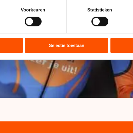
n door het actief te scannen op specifieke eigenschappen (fingerp
onlijke gegevens worden verwerkt en stel uw voorkeuren in he
Voorkeuren
Statistieken
jzigen of intrekken in de Cookieverklaring.
ent en advertenties te personaliseren, socialmediafuncties te 
tie over uw gebruik van onze site met onze partners voor social
bineren met andere gegevens die u aan hen heeft verstrekt of d
Selectie toestaan
ers kunnen gegevens doorgeven aan landen buiten de EU, zoal
 geldt volgens de GDPR. Door op ‘Toestaan’ te klikken, stemt u
ns
cookiebeleid
.