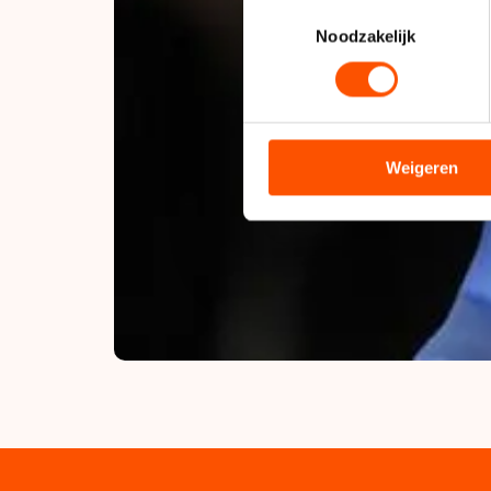
Uw apparaat identificere
Toestemmingsselectie
Lees meer over hoe uw perso
Noodzakelijk
toestemming op elk moment wi
We gebruiken cookies om cont
analyseren. We delen informa
analyse. Zij kunnen deze com
Weigeren
hun services. Sommige partn
adequaat beschermingsniveau
Meer informatie vindt u in o