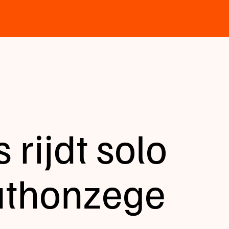
 rijdt solo
athonzege