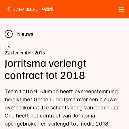
Tickets
Zoeken
Nieuws
Nieuws
Op
22 december 2015
Kalender
Jorritsma verlengt
contract tot 2018
Disciplines
Marathon
Uitslagen
Team LottoNL-Jumbo heeft overeenstemming
Langebaan
bereikt met Gerben Jorritsma over een nieuwe
Langebaan
overeenkomst. De schaatsploeg van coach Jac
Shorttrack
Tijden & historie
Orie heeft het contract van Jorritsma
Shorttrack
Inlineskaten
opengebroken en verlengd tot medio 2018.
Ranglijsten Langebaan
Marathon
Kunstschaatsen