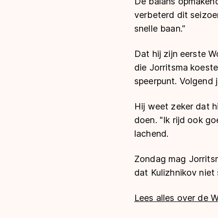
De balans opmakend i
verbeterd dit seizoen
snelle baan."
Dat hij zijn eerste 
die Jorritsma koest
speerpunt. Volgend 
Hij weet zeker dat 
doen. "Ik rijd ook g
lachend.
Zondag mag Jorritsma
dat Kulizhnikov niet s
Lees alles over de W