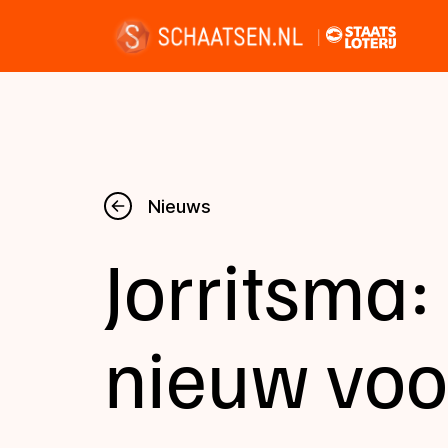
Nieuws
Nieuws
Jorritsma:
Kalender
Disciplines
nieuw voo
Uitslagen