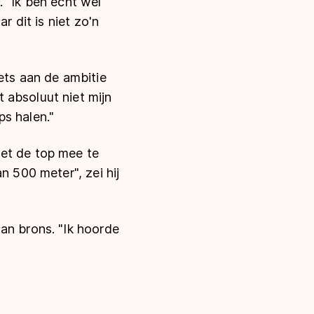
. "Ik ben echt wel
r dit is niet zo'n
ets aan de ambitie
 absoluut niet mijn
s halen."
met de top mee te
n 500 meter", zei hij
an brons. "Ik hoorde