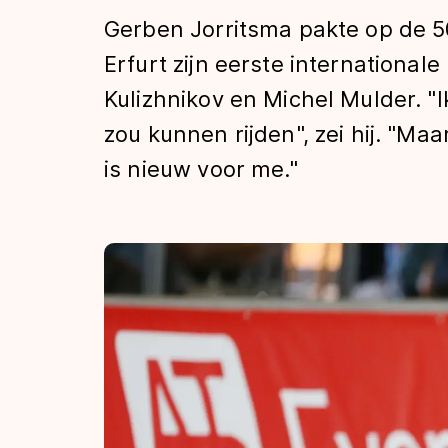
Tijden & historie
Gerben Jorritsma pakte op de 50
Erfurt zijn eerste international
Kulizhnikov en Michel Mulder. "Ik
De weg op
zou kunnen rijden", zei hij. "Ma
is nieuw voor me."
Schaatsfans
Olympische Spe