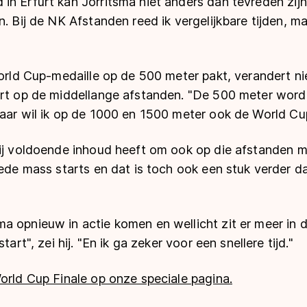
n Erfurt kan Jorritsma niet anders dan tevreden zijn
. Bij de NK Afstanden reed ik vergelijkbare tijden, maa
World Cup-medaille op de 500 meter pakt, verandert ni
ert op de middellange afstanden. "De 500 meter wordt
jaar wil ik op de 1000 en 1500 meter ook de World Cup
hij voldoende inhoud heeft om ook op die afstanden 
oede mass starts en dat is toch ook een stuk verder da
 opnieuw in actie komen en wellicht zit er meer in d
tart", zei hij. "En ik ga zeker voor een snellere tijd."
orld Cup Finale op onze speciale pagina.