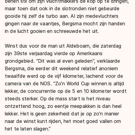
benen stil om zijn vluchtmakkers de kop op te dringen,
maar toen dat ook in de slotronden niet gebeurde
gooide hij zelf de turbo aan. Al zijn medevluchters
gingen naar de vaantjes, Bergsma mocht zijn handen
in de lucht gooien en schreeuwde het uit.
Winst dus voor de man uit Aldeboarn, die zaterdag
zijn 39ste verjaardag vierde op Amerikaans
grondgebied. “Dit was al even geleden”, verklaarde
Bergsma, die eerder dit weekend relatief anoniem
twaalfde werd op de vijf kilometer, lachend voor de
camera van de NOS. “Zo’n World Cup winnen is altijd
lekker, de concurrentie op de 5 en 10 kilometer wordt
steeds sterker. Op de mass start is het niveau
ontzettend hoog, zo eentje meepakken is dan heel
lekker. Het is geen zekerheid dat je op zo’n manier
naar de winst kunt rijden, het moet goed vallen om
het te laten slagen.”