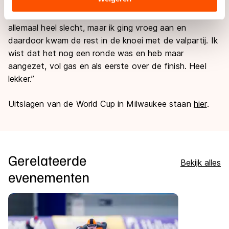
onderuit reden, maar de Friezin bleef uit de problemen
landen buiten de EU, zoals de VS, waar mogelijk geen
en won overtuigend. “Het voelde tijdens de wedstrijd
adequaat beschermingsniveau geldt volgens de GDPR.
allemaal heel slecht, maar ik ging vroeg aan en
Door op ‘Toestaan’ te klikken, stemt u in met deze
daardoor kwam de rest in de knoei met de valpartij. Ik
overdracht. Meer informatie vindt u in ons
cookiebeleid
.
wist dat het nog een ronde was en heb maar
aangezet, vol gas en als eerste over de finish. Heel
lekker.”
Uitslagen van de World Cup in Milwaukee staan
hier
.
Gerelateerde
Bekijk alles
evenementen