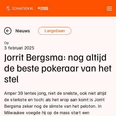
Tickets
Zoeken
Nieuws
Langebaan
Nieuws
Op
3 februari 2025
Kalender
Jorrit Bergsma: nog altijd
de beste pokeraar van het
Disciplines
stel
Marathon
Uitslagen
Langebaan
Amper 39 lentes jong, niet de snelste, ook niet altijd
Langebaan
Shorttrack
Tijden & historie
de sterkste en toch: als het erop aan komt is Jorrit
Shorttrack
Bergsma zeker nog de slimste van het peloton. In
Inlineskaten
Ranglijsten Langebaan
Milwaukee voegde hij op de mass start een
Marathon
Kunstschaatsen