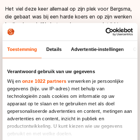
Het viel deze keer allemaal op zijn plek voor Bergsma,
die gebaat was bij een harde koers en op zijn wenken
bediend werd. “Als het een langzame wedstrijd is,
worden die sprintertjes en 1500-metermannen heel
gevaarlijk. Daar heb je geen last meer van als het hard
genoeg gaat, dat was deze keer het geval. Dan kom ik
Toestemming
Details
Advertentie-instellingen
Ov
naar boven drijven.”
In de achterhoede hoefde Bart Hoolwerf niet veel
Verantwoord gebruik van uw gegevens
meer te doen na de aanval van Bergsma. Hij sprintte
Wij en
onze 1022 partners
verwerken je persoonlijke
naar de tiende plek. De Fries was zijn ploegmaat
gegevens (bijv. uw IP-adres) met behulp van
dankbaar voor het werk in voorbereiding op de aanval.
technologieën zoals cookies om informatie op uw
“Complimenten voor Bart”, vertelde de routinier. “Hij
apparaat op te slaan en te gebruiken met als doel
stapte mee met de tweede actie waardoor ik de
gepersonaliseerde advertenties en content, metingen aan
derde keer de ruimte kreeg. Het ging hard en dat was
advertenties en content, inzicht in publiek en
in ons voordeel, dan kunnen we het als tandem
productontwikkeling. U kunt kiezen wie uw gegevens
uitspelen. Dat ging perfect, Bart heeft wat dat
gebruikt en met welke doelen.