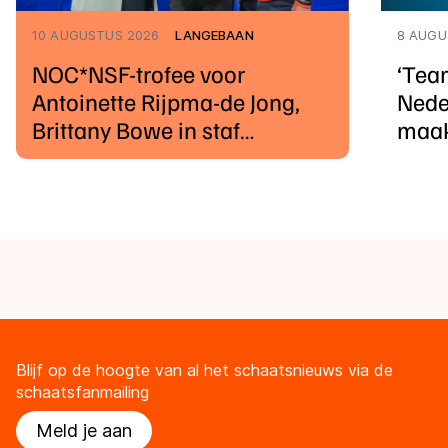
10 AUGUSTUS 2026
LANGEBAAN
8 AUGU
NOC*NSF-trofee voor
‘Tea
Antoinette Rijpma-de Jong,
Nede
Brittany Bowe in staf
maak
Amerikaanse bond
Blijf op de hoogte van al het schaatsnieuws via de
schaatsfanmailing
Meld je aan