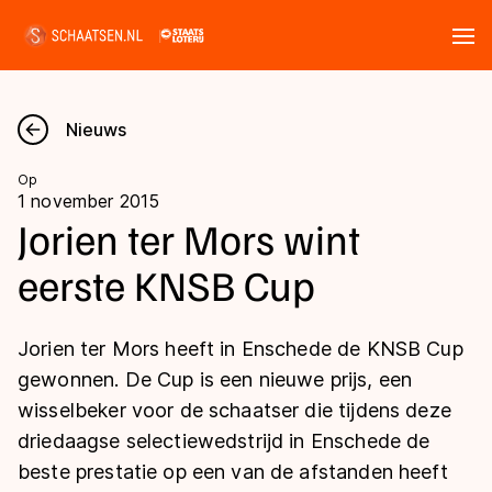
Tickets
Zoeken
Nieuws
Nieuws
Op
1 november 2015
Kalender
Jorien ter Mors wint
eerste KNSB Cup
Disciplines
Marathon
Uitslagen
Jorien ter Mors heeft in Enschede de KNSB Cup
Langebaan
gewonnen. De Cup is een nieuwe prijs, een
Langebaan
wisselbeker voor de schaatser die tijdens deze
Shorttrack
Tijden & historie
driedaagse selectiewedstrijd in Enschede de
Shorttrack
Inlineskaten
beste prestatie op een van de afstanden heeft
Ranglijsten Langebaan
Marathon
Kunstschaatsen