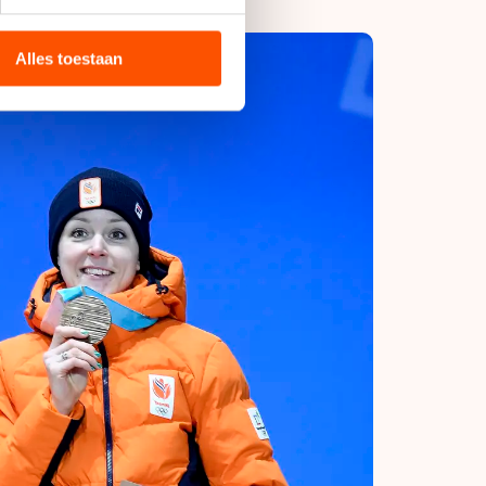
bieden en websiteverkeer te
 media, advertenties en
ie zij hebben verzameld via
Alles toestaan
s de VS, waar mogelijk geen
 in met deze overdracht.