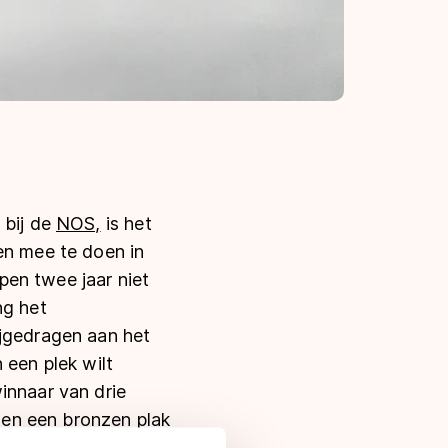
 bij de
NOS,
is het
en mee te doen in
open twee jaar niet
ng het
ijgedragen aan het
 een plek wilt
innaar van drie
en een bronzen plak
 een team mét