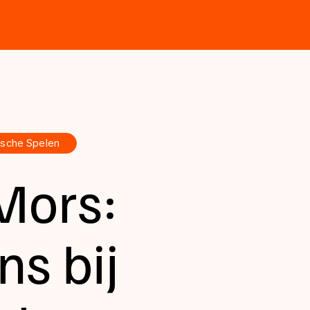
sche Spelen
 Mors:
s bij