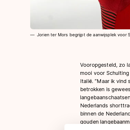
Jorien ter Mors begrijpt de aanwijsplek voor 
Vooropgesteld, zo la
mooi voor Schulting 
Italië. “Maar ik vind
betrokken is geweest
langebaanschaatsen,
Nederlands shorttrac
binnen de Nederlands
gouden langebaanmed
op de vrouwenrelay.