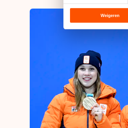
We gebruiken cookies om cont
analyseren. We delen informa
analyse. Zij kunnen deze com
Weigeren
hun services. Sommige partn
adequaat beschermingsniveau
Meer informatie vindt u in o