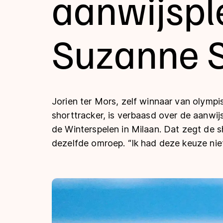
aanwijspl
Tijden & historie
Suzanne S
De weg op
Schaatsfans
Jorien ter Mors, zelf winnaar van olymp
shorttracker, is verbaasd over de aanwi
Olympische Spe
de Winterspelen in Milaan. Dat zegt de s
dezelfde omroep. “Ik had deze keuze nie