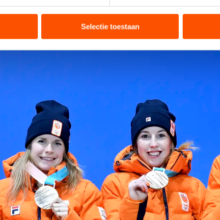
ent en advertenties te personaliseren, socialmediafuncties te 
tie over uw gebruik van onze site met onze partners voor social
bineren met andere gegevens die u aan hen heeft verstrekt of d
Selectie toestaan
ers kunnen gegevens doorgeven aan landen buiten de EU, zoal
 geldt volgens de GDPR. Door op ‘Toestaan’ te klikken, stemt u
ns
cookiebeleid
.