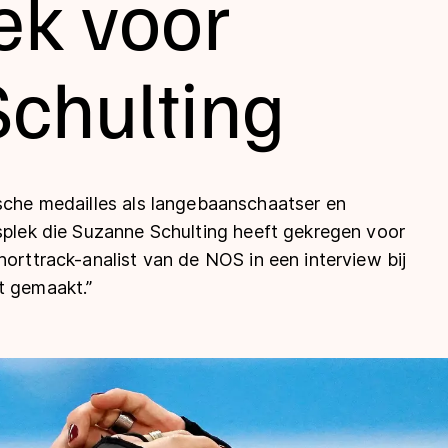
ek voor
chulting
ische medailles als langebaanschaatser en
jsplek die Suzanne Schulting heeft gekregen voor
len
horttrack-analist van de NOS in een interview bij
t gemaakt.”