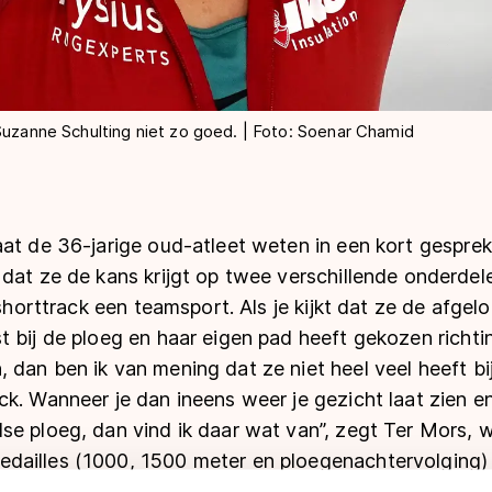
Suzanne Schulting niet zo goed. | Foto: Soenar Chamid
at de 36-jarige oud-atleet weten in een kort gesprek
dat ze de kans krijgt op twee verschillende onderdel
 shorttrack een teamsport. Als je kijkt dat ze de afgel
 bij de ploeg en haar eigen pad heeft gekozen richti
 dan ben ik van mening dat ze niet heel veel heeft b
k. Wanneer je dan ineens weer je gezicht laat zien en
e ploeg, dan vind ik daar wat van”, zegt Ter Mors, w
ailles (1000, 1500 meter en ploegenachtervolging) 
 Die laatstgenoemde prijs veroverde ze overigens in