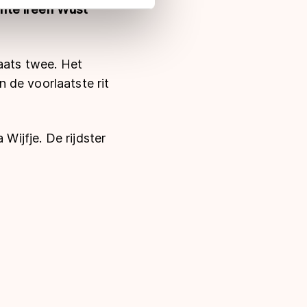
 in met deze overdracht.
ente Ireen Wüst
laats twee. Het
 de voorlaatste rit
Wijfje. De rijdster