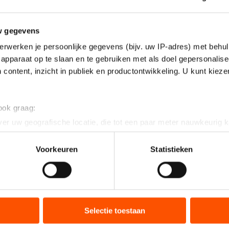
w gegevens
erwerken je persoonlijke gegevens (bijv. uw IP-adres) met behul
apparaat op te slaan en te gebruiken met als doel gepersonalise
 content, inzicht in publiek en productontwikkeling. U kunt kiez
 ook graag:
er uw geografische locatie, die tot een paar meter nauwkeurig k
n door het actief te scannen op specifieke eigenschappen (fingerp
onlijke gegevens worden verwerkt en stel uw voorkeuren in he
Voorkeuren
Statistieken
jzigen of intrekken in de Cookieverklaring.
ent en advertenties te personaliseren, socialmediafuncties te 
tie over uw gebruik van onze site met onze partners voor social
bineren met andere gegevens die u aan hen heeft verstrekt of d
Selectie toestaan
eft tijdens de KNSB Cup in Groningen de 1500 meter
ers kunnen gegevens doorgeven aan landen buiten de EU, zoal