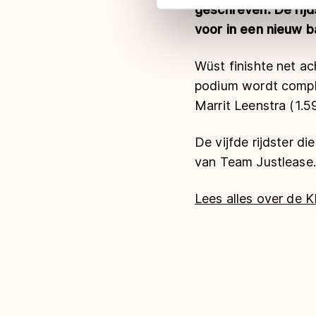
adequaat beschermingsniveau
geschreven. De rijd
Meer informatie vindt u in o
voor in een nieuw b
Wüst finishte net ac
podium wordt comple
Marrit Leenstra (1.59
De vijfde rijdster di
van Team Justlease.nl
Lees alles over de 