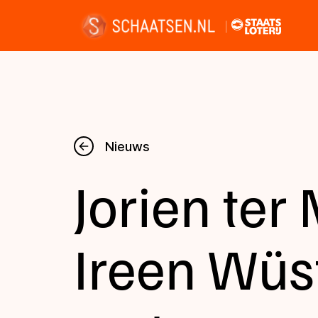
Nieuws
Nieuws
Jorien ter
Kalender
Disciplines
Ireen Wüs
Uitslagen