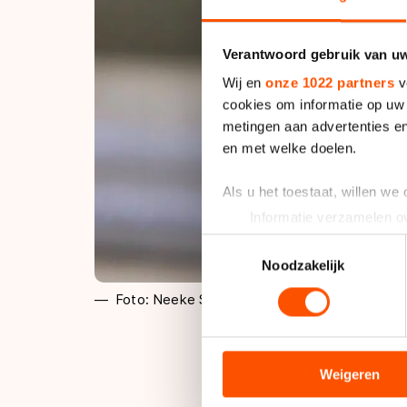
Verantwoord gebruik van u
Wij en
onze 1022 partners
v
cookies om informatie op uw 
metingen aan advertenties en
en met welke doelen.
Als u het toestaat, willen we
Informatie verzamelen ov
Uw apparaat identificere
Toestemmingsselectie
Lees meer over hoe uw perso
Noodzakelijk
toestemming op elk moment wi
Foto: Neeke Smit
We gebruiken cookies om cont
analyseren. We delen informa
analyse. Zij kunnen deze com
Weigeren
Jorien ter Mors he
hun services. Sommige partn