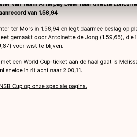
 geldt volgens de GDPR. Door op ‘Toestaan’ te klikken, stemt u
ster van Team Afterpay bleef haar directe concurr
ns
cookiebeleid
.
aanrecord van 1.58,94
hter ter Mors in 1.58,94 en legt daarmee beslag op p
et gemaakt door Antoinette de Jong (1.59,65), die in
,87) voor wist te blijven.
e met een World Cup-ticket aan de haal gaat is Melissa 
 snelde in rit acht naar 2.00,11.
KNSB Cup op onze speciale pagina.