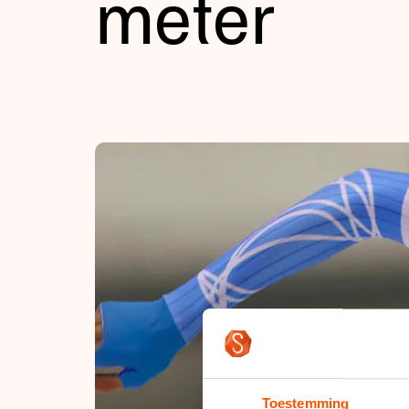
meter
Tijden & historie
De weg op
Schaatsfans
Olympische Spe
Toestemming