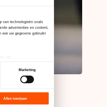
p van technologieën zoals
erde advertenties en content,
en wie uw gegevens gebruikt
an zijn
rinting)
t
detailgedeelte
in. U kunt uw
Marketing
bieden en websiteverkeer te
 media, advertenties en
ie zij hebben verzameld via
Alles toestaan
 op haar naam
s de VS, waar mogelijk geen