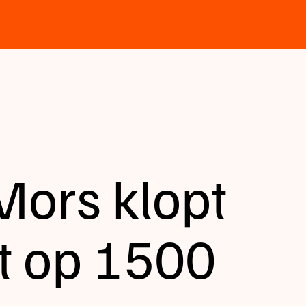
 Mors klopt
t op 1500