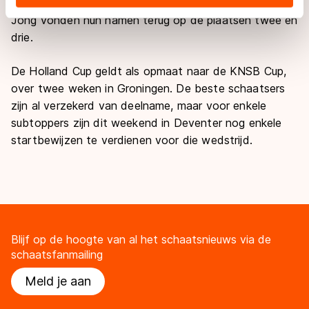
record van Melissa Wijfje. Linda de Vries en Letitia de
landen buiten de EU, zoals de VS, waar mogelijk geen
Jong vonden hun namen terug op de plaatsen twee en
adequaat beschermingsniveau geldt volgens de GDPR.
drie.
Door op ‘Toestaan’ te klikken, stemt u in met deze
overdracht. Meer informatie vindt u in ons
cookiebeleid
.
De Holland Cup geldt als opmaat naar de KNSB Cup,
over twee weken in Groningen. De beste schaatsers
zijn al verzekerd van deelname, maar voor enkele
subtoppers zijn dit weekend in Deventer nog enkele
startbewijzen te verdienen voor die wedstrijd.
Blijf op de hoogte van al het schaatsnieuws via de
schaatsfanmailing
Meld je aan