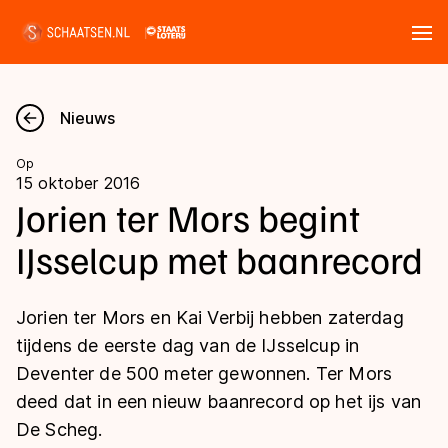
Tickets
Zoeken
Nieuws
Nieuws
Op
15 oktober 2016
Kalender
Jorien ter Mors begint
IJsselcup met baanrecord
Disciplines
Marathon
Uitslagen
Jorien ter Mors en Kai Verbij hebben zaterdag
Langebaan
tijdens de eerste dag van de IJsselcup in
Langebaan
Deventer de 500 meter gewonnen. Ter Mors
Shorttrack
Tijden & historie
deed dat in een nieuw baanrecord op het ijs van
Shorttrack
Inlineskaten
De Scheg.
Ranglijsten Langebaan
Marathon
Kunstschaatsen