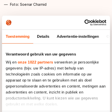
Foto: Soenar Chamid
De Twentse ging er in 39,04 overtuigend met de
overwinning vandoor en verbeterde daarmee het
baanrecord dat op naam stond van Thijsje
Toestemming
Details
Advertentie-instellingen
Ov
Oenema. “Het was een prima race en een baanrecord
is natuurlijk mooi meegenomen”, vertelt Ter Mors na de
huldiging.
Verantwoord gebruik van uw gegevens
Wij en
onze 1022 partners
verwerken je persoonlijke
Toch was de Enschedese op voorhand niet met haar
gegevens (bijv. uw IP-adres) met behulp van
eindtijd bezig. “Ik pak dit echt aan als een
technologieën zoals cookies om informatie op uw
trainingswedstrijd, ik had ook geen idee wat het
apparaat op te slaan en te gebruiken met als doel
baanrecord was, dat merkte ik pas toen ik over de
gepersonaliseerde advertenties en content, metingen aan
streep kwam. Maar het voelt goed en dat is fijn.”
advertenties en content, inzicht in publiek en
productontwikkeling. U kunt kiezen wie uw gegevens
De rijdster van Team Afterpay bleef in de mist van
gebruikt en met welke doelen.
Deventer haar ploeggenotes Bo van der Werff (39,48)