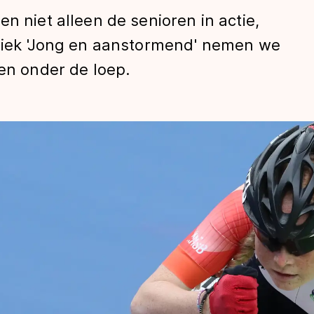
n niet alleen de senioren in actie,
briek 'Jong en aanstormend' nemen we
ten onder de loep.
len