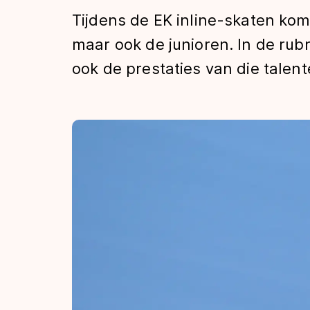
Tijden & historie
Tijdens de EK inline-skaten kome
maar ook de junioren. In de ru
ook de prestaties van die talen
De weg op
Schaatsfans
Olympische Spe