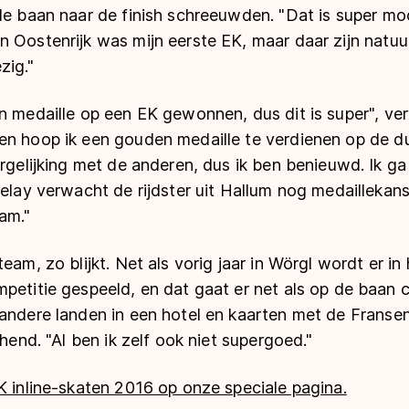
de baan naar de finish schreeuwden. "Dat is super moo
 Oostenrijk was mijn eerste EK, maar daar zijn natuur
zig."
en medaille op een EK gewonnen, dus dit is super", v
en hoop ik een gouden medaille te verdienen op de du
ergelijking met de anderen, dus ik ben benieuwd. Ik g
relay verwacht de rijdster uit Hallum nog medailleka
am."
eam, zo blijkt. Net als vorig jaar in Wörgl wordt er in
petitie gespeeld, en dat gaat er net als op de baan c
andere landen in een hotel en kaarten met de Fransen.
chend. "Al ben ik zelf ook niet supergoed."
K inline-skaten 2016 op onze speciale pagina.