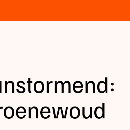
anstormend:
Groenewoud