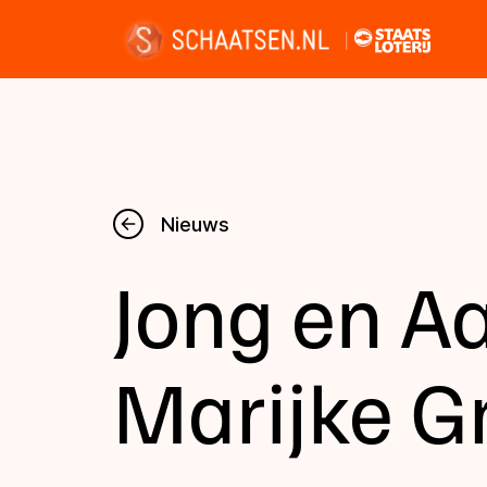
Nieuws
Nieuws
Jong en A
Kalender
Disciplines
Marijke 
Uitslagen