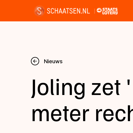
Nieuws
Nieuws
Joling zet
Kalender
Disciplines
meter rec
Uitslagen