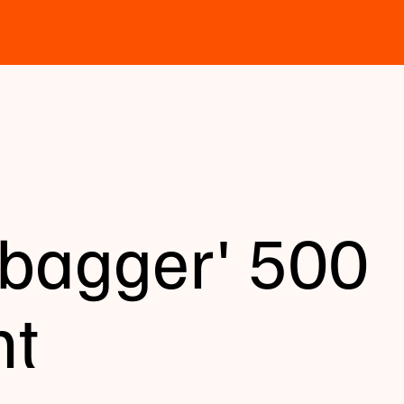
 'bagger' 500
ht