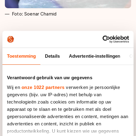
Foto: Soenar Chamid
Ze kwalificeert haar schaatsmijl als 'matig', terwijl ze
maar weinig hoefde toe te geven op haar ploeggenote
Marrit Leenstra. "Ik had het gevoel dat ik haar nog wel
had kunnen pakken", vertelde Joling. "Maar ik moest
Toestemming
Details
Advertentie-instellingen
Ov
te veel en te hard werken en gunde mezelf te weinig
tijd."
Verantwoord gebruik van uw gegevens
Leenstra was als enige rijdster al geplaatst voor de
Wij en
onze 1022 partners
verwerken je persoonlijke
WK Afstanden in Kolomna en Joling hoopte ook op
gegevens (bijv. uw IP-adres) met behulp van
een plekje. "Ik wist dat het erg lastig zou worden. Ik
technologieën zoals cookies om informatie op uw
had ook wel verwacht dat het zou gaan tussen Jorien
apparaat op te slaan en te gebruiken met als doel
ter Mors, Ireen Wüst en mij." Ze eindigde op ruime
gepersonaliseerde advertenties en content, metingen aan
achterstand van beide dames.
advertenties en content, inzicht in publiek en
productontwikkeling. U kunt kiezen wie uw gegevens