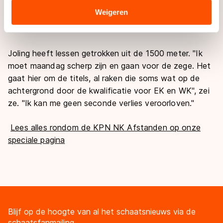
geweest, maar op de drie kilometer doe ik echt mee
Sommige partners kunnen gegevens doorgeven aan
Weigeren
voor het podium en als dat lukt doe ik ook al snel mee
landen buiten de EU, zoals de VS, waar mogelijk geen
voor het EK."
adequaat beschermingsniveau geldt volgens de GDPR.
Door op ‘Toestaan’ te klikken, stemt u in met deze
Joling heeft lessen getrokken uit de 1500 meter. "Ik
overdracht. Meer informatie vindt u in ons
cookiebeleid
.
moet maandag scherp zijn en gaan voor de zege. Het
gaat hier om de titels, al raken die soms wat op de
achtergrond door de kwalificatie voor EK en WK", zei
ze. "Ik kan me geen seconde verlies veroorloven."
Lees alles rondom de KPN NK Afstanden op onze
speciale pagina
Blijf op de hoogte van al het schaatsnieuws via de
schaatsfanmailing