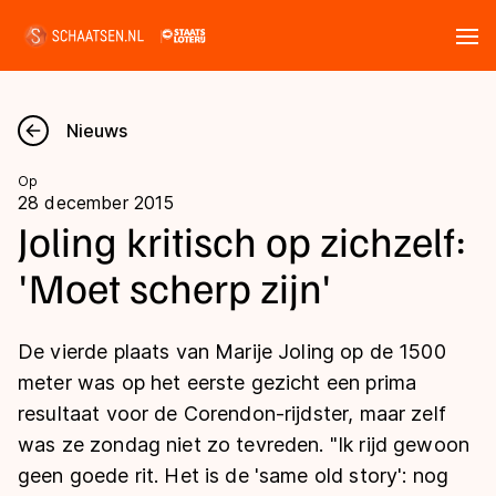
Tickets
Zoeken
Nieuws
Nieuws
Op
28 december 2015
Kalender
Joling kritisch op zichzelf:
'Moet scherp zijn'
Disciplines
Marathon
Uitslagen
De vierde plaats van Marije Joling op de 1500
Langebaan
meter was op het eerste gezicht een prima
Langebaan
resultaat voor de Corendon-rijdster, maar zelf
Shorttrack
Tijden & historie
was ze zondag niet zo tevreden. "Ik rijd gewoon
Shorttrack
Inlineskaten
geen goede rit. Het is de 'same old story': nog
Ranglijsten Langebaan
Marathon
Kunstschaatsen