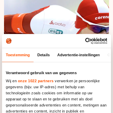
De weg op
Persoonlijke records & tijden
Inlineskaten
Schoonrijden
Inschrijven wedstrijden
Historie & statistiek
Schaatsfans
Kunstschaatsen
Natuurijs
Algemene Nederlandse Schaatstijd
Alles voor jou als schaatsfan
Deze zomer de weg op
Olympische Spelen
Evenementen
Waar kan ik schaatsen en skaten?
Olympische Spelen
Tickets
Medaille overzicht
Toestemming
Details
Advertentie-instellingen
Ov
Livestreams
Medaillespiegel
Word schaatsfan!
Olympische uitslagen
Verantwoord gebruik van uw gegevens
Winacties
Wij en
onze 1022 partners
verwerken je persoonlijke
Van Jong tot Goud verhalen
gegevens (bijv. uw IP-adres) met behulp van
technologieën zoals cookies om informatie op uw
apparaat op te slaan en te gebruiken met als doel
Foto: Sander Chamid
gepersonaliseerde advertenties en content, metingen aan
advertenties en content, inzicht in publiek en