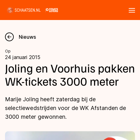
Tickets
Zoeken
Nieuws
Nieuws
Op
24 januari 2015
Kalender
Joling en Voorhuis pakken
WK-tickets 3000 meter
Disciplines
Marathon
Uitslagen
Marije Joling heeft zaterdag bij de
Langebaan
selectiewedstrijden voor de WK Afstanden de
Langebaan
3000 meter gewonnen.
Shorttrack
Tijden & historie
Shorttrack
Inlineskaten
Ranglijsten Langebaan
Marathon
Kunstschaatsen