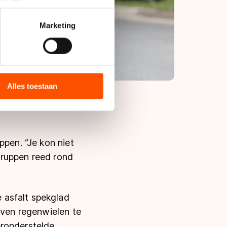
rinting)
t
detailgedeelte
in. U kunt uw
Marketing
bieden en websiteverkeer te
 media, advertenties en
ie zij hebben verzameld via
Alles toestaan
s de VS, waar mogelijk geen
 in met deze overdracht.
ppen. “Je kon niet
Gruppen reed rond
 asfalt spekglad
even regenwielen te
eronderstelde