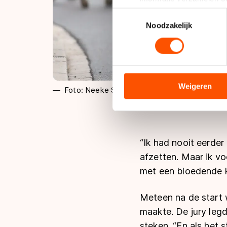
Uw apparaat identificere
Toestemmingsselectie
Lees meer over hoe uw perso
Noodzakelijk
toestemming op elk moment wi
We gebruiken cookies om cont
analyseren. We delen informa
analyse. Zij kunnen deze com
Weigeren
Foto: Neeke Smit
hun services. Sommige partn
adequaat beschermingsniveau
Meer informatie vindt u in o
“Ik had nooit eerder
afzetten. Maar ik v
met een bloedende kn
Meteen na de start 
maakte. De jury legd
steken. “En als het