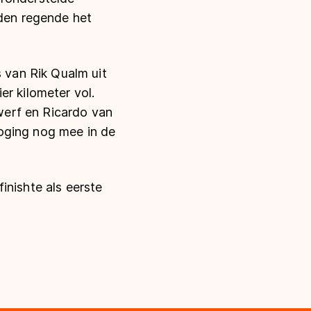
nden regende het
van Rik Qualm uit
er kilometer vol.
werf en Ricardo van
oging nog mee in de
inishte als eerste