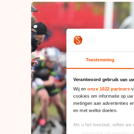
Toestemming
Verantwoord gebruik van u
Wij en
onze 1022 partners
v
cookies om informatie op uw 
metingen aan advertenties en
en met welke doelen.
Als u het toestaat, willen we
Informatie verzamelen ov