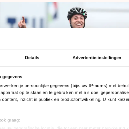
Details
Advertentie-instellingen
w gegevens
erwerken je persoonlijke gegevens (bijv. uw IP-adres) met behul
apparaat op te slaan en te gebruiken met als doel gepersonalise
 content, inzicht in publiek en productontwikkeling. U kunt kiez
 ook graag:
er uw geografische locatie, die tot een paar meter nauwkeurig k