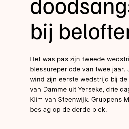
doodsangs
Tijden & historie
bij belofte
De weg op
Schaatsfans
Het was pas zijn tweede wedstri
blessureperiode van twee jaar. 
Olympische Spe
wind zijn eerste wedstrijd bij d
van Damme uit Yerseke, drie da
Klim van Steenwijk. Gruppens 
beslag op de derde plek.