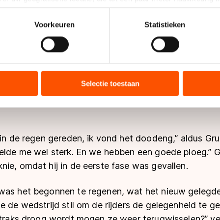
n door het actief te scannen op specifieke eigenschappen (fingerp
onlijke gegevens worden verwerkt en stel uw voorkeuren in he
Voorkeuren
Statistieken
jzigen of intrekken in de Cookieverklaring.
ent en advertenties te personaliseren, socialmediafuncties te 
tie over uw gebruik van onze site met onze partners voor social
bineren met andere gegevens die u aan hen heeft verstrekt of d
Selectie toestaan
ers kunnen gegevens doorgeven aan landen buiten de EU, zoal
 geldt volgens de GDPR. Door op ‘Toestaan’ te klikken, stemt u
ns
cookiebeleid
.
 in de regen gereden, ik vond het doodeng,” aldus Gru
oelde me wel sterk. En we hebben een goede ploeg.” 
ie, omdat hij in de eerste fase was gevallen.
was het begonnen te regenen, wat het nieuw gelegde
e de wedstrijd stil om de rijders de gelegenheid te g
 straks droog wordt mogen ze weer terugwisselen?” v