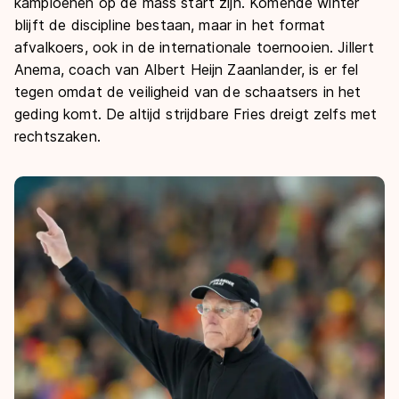
De weg op
kampioenen op de mass start zijn. Komende winter
Persoonlijke records & tijden
Inlineskaten
blijft de discipline bestaan, maar in het format
Schoonrijden
Inschrijven wedstrijden
afvalkoers, ook in de internationale toernooien. Jillert
Historie & statistiek
Schaatsfans
Kunstschaatsen
Natuurijs
Anema, coach van Albert Heijn Zaanlander, is er fel
Algemene Nederlandse Schaatstijd
tegen omdat de veiligheid van de schaatsers in het
Alles voor jou als schaatsfan
Deze zomer de weg op
Olympische Spelen
geding komt. De altijd strijdbare Fries dreigt zelfs met
Evenementen
rechtszaken.
Waar kan ik schaatsen en skaten?
Olympische Spelen
Tickets
Medaille overzicht
Livestreams
Medaillespiegel
Word schaatsfan!
Olympische uitslagen
Winacties
Van Jong tot Goud verhalen