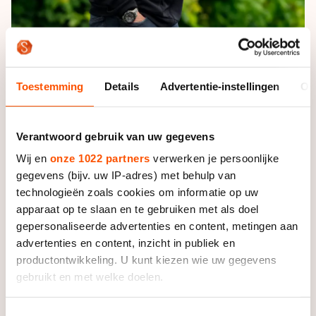
Anema hoopt dat zijn woorden voldoende zijn om het
Toestemming
Details
Advertentie-instellingen
Ov
onderdeel tegen te houden. | Foto: Neeke Smit
Verantwoord gebruik van uw gegevens
Naast het veiligheidsaspect ziet Anema ook andere
Wij en
onze 1022 partners
verwerken je persoonlijke
problemen. “Het vergt van de jury ontzettend veel
gegevens (bijv. uw IP-adres) met behulp van
alertheid. Stel dat er vier rijders vallen, is er dan vier
technologieën zoals cookies om informatie op uw
ronden lang geen eliminatie? Hoe geef je dat door aan
apparaat op te slaan en te gebruiken met als doel
de rijders? Men onderschat het. Bovendien is duwen
gepersonaliseerde advertenties en content, metingen aan
ontzettend lucratief. Je hoeft iemand op de lijn maar
advertenties en content, inzicht in publiek en
een klein zetje naar achteren te geven en diegene valt
productontwikkeling. U kunt kiezen wie uw gegevens
af. Of je zet je schaats voor die van een ander. Hoe
gebruikt en met welke doelen.
kun je zo snel weten dat er niets illegaals is gebeurd?
Dit onderdeel werkt fraude in de hand. Als het om
Als u het toestaat, willen we ook graag:
Toestemmingsselectie