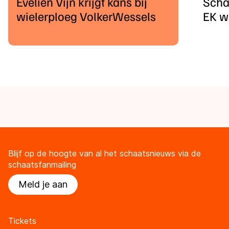
Evelien Vijn krijgt kans bij
Scha
wielerploeg VolkerWessels
EK w
Blijf op de hoogte van al het schaatsnieuws via de
schaatsfanmailing
Meld je aan
Tickets