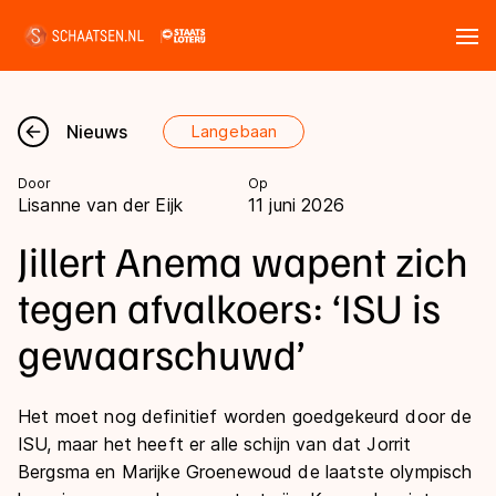
Tickets
Zoeken
Nieuws
Langebaan
Nieuws
Door
Op
Lisanne van der Eijk
11 juni 2026
Kalender
Jillert Anema wapent zich
Disciplines
tegen afvalkoers: ‘ISU is
Marathon
gewaarschuwd’
Uitslagen
Langebaan
Langebaan
Shorttrack
Het moet nog definitief worden goedgekeurd door de
Tijden & historie
ISU, maar het heeft er alle schijn van dat Jorrit
Shorttrack
Inlineskaten
Bergsma en Marijke Groenewoud de laatste olympisch
Ranglijsten Langebaan
Marathon
Kunstschaatsen