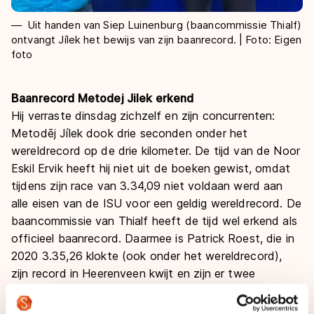
Uit handen van Siep Luinenburg (baancommissie Thialf)
ontvangt Jílek het bewijs van zijn baanrecord. | Foto: Eigen
foto
Baanrecord Metodej Jilek erkend
Hij verraste dinsdag zichzelf en zijn concurrenten:
Metodēj Jílek dook drie seconden onder het
wereldrecord op de drie kilometer. De tijd van de Noor
Eskil Ervik heeft hij niet uit de boeken gewist, omdat
tijdens zijn race van 3.34,09 niet voldaan werd aan
alle eisen van de ISU voor een geldig wereldrecord. De
baancommissie van Thialf heeft de tijd wel erkend als
officieel baanrecord. Daarmee is Patrick Roest, die in
2020 3.35,26 klokte (ook onder het wereldrecord),
zijn record in Heerenveen kwijt en zijn er twee
buitenlandse recordhouders op de individuele
afstanden in Thialf: Nils van der Poel (tien kilometer)