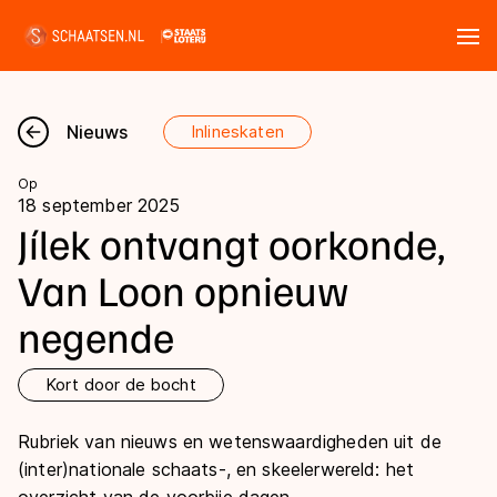
Tickets
Zoeken
Nieuws
Inlineskaten
Nieuws
Op
18 september 2025
Kalender
Jílek ontvangt oorkonde,
Van Loon opnieuw
Disciplines
negende
Marathon
Uitslagen
Langebaan
Kort door de bocht
Langebaan
Shorttrack
Tijden & historie
Rubriek van nieuws en wetenswaardigheden uit de
Shorttrack
Inlineskaten
(inter)nationale schaats-, en skeelerwereld: het
Ranglijsten Langebaan
Marathon
Kunstschaatsen