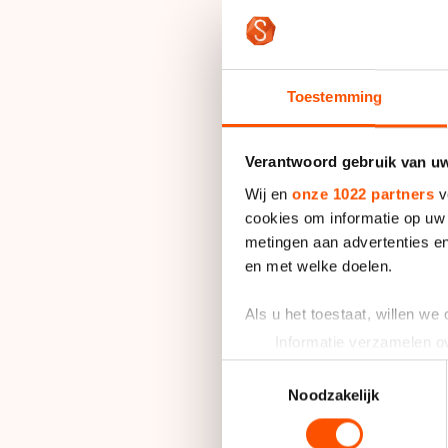
De achttienjarige ri
kwam daarin als twe
Toestemming
Bij de heren ging d
Vriend en Sjors van
Verantwoord gebruik van u
vervolgens alleen v
Wij en
onze 1022 partners
v
het zilver.
cookies om informatie op uw 
metingen aan advertenties en
en met welke doelen.
Marijke Groenewold 
tweede over de meet
Als u het toestaat, willen we
Rik Qualm pakte het
Informatie verzamelen ov
Uw apparaat identificere
Toestemmingsselectie
Rachelle van de Gri
Lees meer over hoe uw perso
Noodzakelijk
genoegen nemen met 
toestemming op elk moment wi
trede van het podium