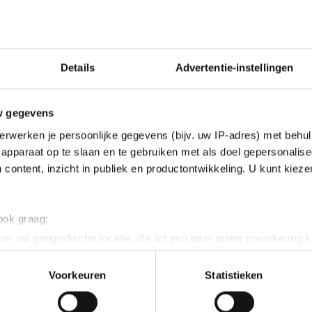
jdster toonde zich in Breda de snelste in de massasprin
ede over de finish, gevolgd door Manon Dol.
Details
Advertentie-instellingen
e zege naar Simon Borsen. De schaatser uit Blaricum 
 der Meer en reed het peloton op een ronde achtersta
w gegevens
andoor en kwam solo over de finish. Vriend won vervo
erwerken je persoonlijke gegevens (bijv. uw IP-adres) met behul
apparaat op te slaan en te gebruiken met als doel gepersonalise
 content, inzicht in publiek en productontwikkeling. U kunt kiez
trok aan het langste eind bij de junioren-B. Demi v
, voor Kirsten Joustra. Bij de jongens was de zege 
 ook graag:
 zilver, terwijl Ruben Kieftenburg brons kreeg omgeh
er uw geografische locatie, die tot een paar meter nauwkeurig k
n door het actief te scannen op specifieke eigenschappen (fingerp
ek zegevierde bij de junioren-C. Femke Beuling en F
onlijke gegevens worden verwerkt en stel uw voorkeuren in he
Voorkeuren
Statistieken
respectievelijk zilver en brons. Janno Botman ston
jzigen of intrekken in de Cookieverklaring.
 bij de jongens. Daarbij werd hij geflankeerd door T