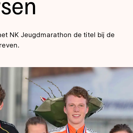
rsen
het NK Jeugdmarathon de titel bij de
reven.
len