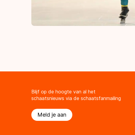
Blijf op de hoogte van al het
schaatsnieuws via de schaatsfanmailing
Meld je aan