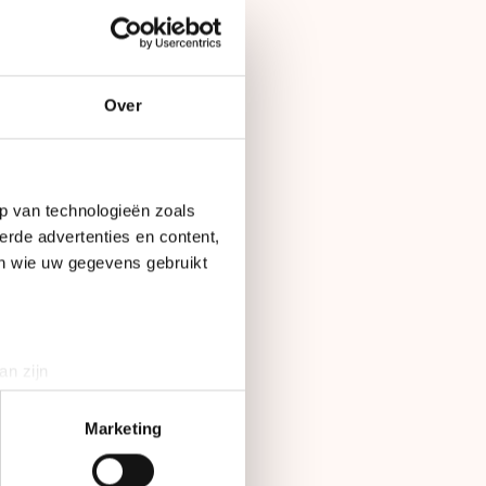
t. Corina Dijkstra
Over
ontsnapte met Jesse
nd. Borsen ging er
lgens de strijd om
p van technologieën zoals
erde advertenties en content,
en wie uw gegevens gebruikt
an Benthem kwam als
voor
Bart Hoolwerf.
angen.
an zijn
rinting)
emke Kok moesten
t
detailgedeelte
in. U kunt uw
Marketing
d op de hoogste
om den Heijer en