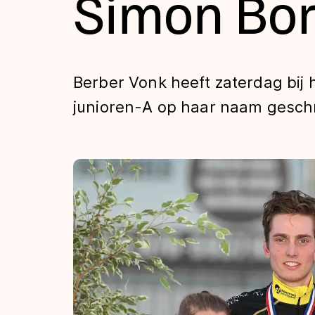
Simon Bo
Tijden & historie
De weg op
Berber Vonk heeft zaterdag bij 
junioren-A op haar naam gesch
Schaatsfans
Olympische Spe