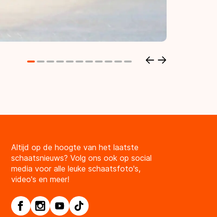
Altijd op de hoogte van het laatste
schaatsnieuws? Volg ons ook op social
media voor alle leuke schaatsfoto's,
video's en meer!