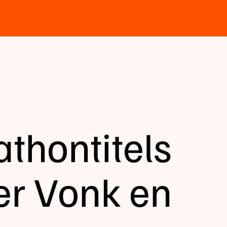
thontitels
er Vonk en