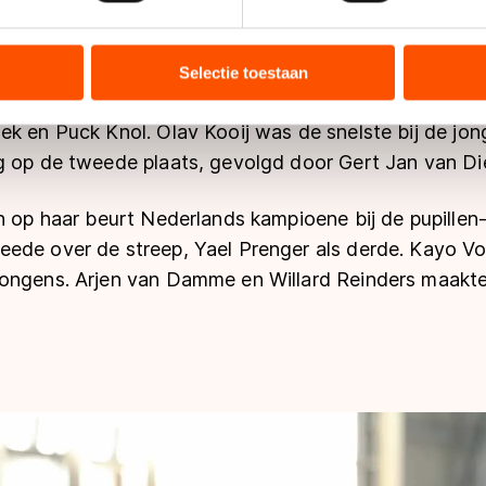
ent en advertenties te personaliseren, socialmediafuncties te 
tie over uw gebruik van onze site met onze partners voor social
n B kwamen in actie in Breda. In de eerstgenoemde c
bineren met andere gegevens die u aan hen heeft verstrekt of d
Selectie toestaan
ers kunnen gegevens doorgeven aan landen buiten de EU, zoal
n de haal bij de meisjes. Op het ereschavot werd ze 
 geldt volgens de GDPR. Door op ‘Toestaan’ te klikken, stemt u
k en Puck Knol. Olav Kooij was de snelste bij de jon
ns
cookiebeleid
.
g op de tweede plaats, gevolgd door Gert Jan van Di
ch op haar beurt Nederlands kampioene bij de pupille
ede over de streep, Yael Prenger als derde. Kayo V
ongens. Arjen van Damme en Willard Reinders maakt