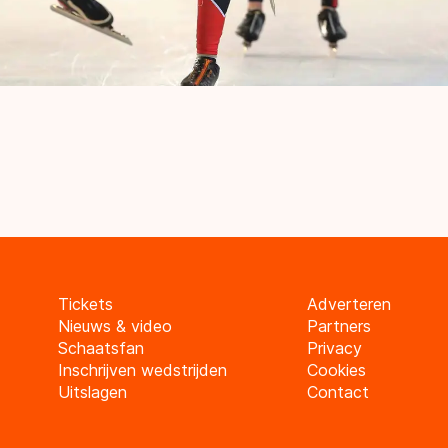
Tickets
Adverteren
Nieuws & video
Partners
Schaatsfan
Privacy
Inschrijven wedstrijden
Cookies
Uitslagen
Contact