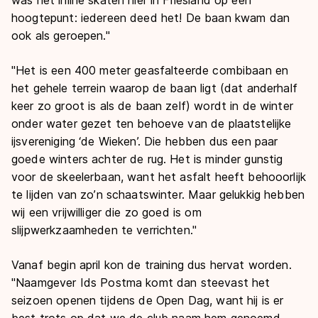
hoogtepunt: iedereen deed het! De baan kwam dan
ook als geroepen."
"Het is een 400 meter geasfalteerde combibaan en
het gehele terrein waarop de baan ligt (dat anderhalf
keer zo groot is als de baan zelf) wordt in de winter
onder water gezet ten behoeve van de plaatstelijke
ijsvereniging ‘de Wieken’. Die hebben dus een paar
goede winters achter de rug. Het is minder gunstig
voor de skeelerbaan, want het asfalt heeft behooorlijk
te lijden van zo’n schaatswinter. Maar gelukkig hebben
wij een vrijwilliger die zo goed is om
slijpwerkzaamheden te verrichten."
Vanaf begin april kon de training dus hervat worden.
"Naamgever Ids Postma komt dan steevast het
seizoen openen tijdens de Open Dag, want hij is er
best trots op dat we de club naam hem genoemd