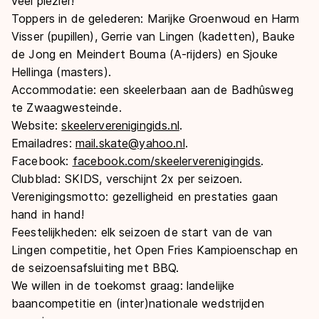
veel plezier!
Toppers in de gelederen
: Marijke Groenwoud en Harm
Visser (pupillen), Gerrie van Lingen (kadetten), Bauke
de Jong en Meindert Bouma (A-rijders) en Sjouke
Hellinga (masters).
Accommodatie
: een skeelerbaan aan de Badhûsweg
te Zwaagwesteinde.
Website
:
skeelerverenigingids.nl
.
Emailadres
:
mail.skate@yahoo.nl
.
Facebook
:
facebook.com/skeelerverenigingids
.
Clubblad
: SKIDS, verschijnt 2x per seizoen.
Verenigingsmotto
: gezelligheid en prestaties gaan
hand in hand!
Feestelijkheden
: elk seizoen de start van de van
Lingen competitie, het Open Fries Kampioenschap en
de seizoensafsluiting met BBQ.
We willen in de toekomst graag
: landelijke
baancompetitie en (inter)nationale wedstrijden