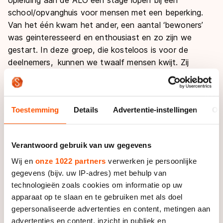
school/opvanghuis voor mensen met een beperking.
Van het één kwam het ander, een aantal ‘bewoners’
was geinteresseerd en enthousiast en zo zijn we
gestart. In deze groep, die kosteloos is voor de
deelnemers, kunnen we twaalf mensen kwijt. Zij
hebben natuurlijk wel een wat intersievere begeleiding
nodig dan onze andere trainingsgroepen, maar we zijn
– op één persoon na - vol. En een plezier dat ze
Toestemming
Details
Advertentie-instellingen
Ov
hebben!"
Over het ledental hoeft de club zich geen grote
Verantwoord gebruik van uw gegevens
zorgen te maken. "We zien door het jaar heen een
soort golfbeweging: in oktober/november, aan het
Wij en
onze 1022 partners
verwerken je persoonlijke
gegevens (bijv. uw IP-adres) met behulp van
eind van het seizoen, zeggen wat mensen af en die
technologieën zoals cookies om informatie op uw
komen er in deze tijd van het jaar weer bij. Dat wil
apparaat op te slaan en te gebruiken met als doel
natuurlijk niet zeggen dat we verder niet aan werving
gepersonaliseerde advertenties en content, metingen aan
hoeven te doen. Daarin zijn we juist, met name op de
advertenties en content, inzicht in publiek en