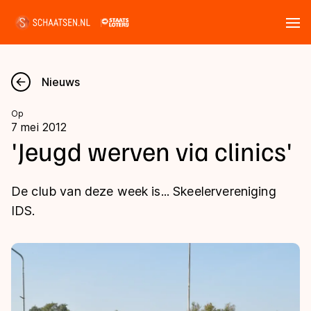
Tickets
Zoeken
Nieuws
Nieuws
Op
7 mei 2012
Kalender
'Jeugd werven via clinics'
Disciplines
De club van deze week is... Skeelervereniging
Marathon
IDS.
Uitslagen
Langebaan
Langebaan
Shorttrack
Tijden & historie
Shorttrack
Inlineskaten
Ranglijsten Langebaan
Marathon
Kunstschaatsen