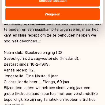
Selectie toestaan
combineren met andere gegevens die u aan hen heeft
"Maar het lastigste, en toch wel een kleine zorg voor
verstrekt of die zij hebben verzameld via hun services.
ons, blijft om de leden van rond de 15 jaar vast te
Sommige partners kunnen gegevens doorgeven aan
Weigeren
houden. We proberen ze zoveel mogelijk bij de club te
landen buiten de EU, zoals de VS, waar mogelijk geen
betrekken, bijvoorbeeld door ze een trainerscursus aan
adequaat beschermingsniveau geldt volgens de GDPR.
te bieden en een jeugdkamp te organiseren, maar het
Door op ‘Toestaan’ te klikken, stemt u in met deze
kant en klare recept om ze te behouden hebben we
overdracht. Meer informatie vindt u in ons
cookiebeleid
.
nog niet gevonden..."
Naam club
: Skeelervereniging IDS.
Gevestigd in
: Zwaagwesteinde (Friesland).
Bestaat sinds
: 18-2-1999.
Aantal leden
: 112.
Jongste lid
: Eline Nauta, 6 jaar
Oudste lid
: de heer J. Elzinga, 69 jaar.
Bijzondere leden
: we hebben sinds vorig jaar een
groep G-skeeleraars (sporters met een verstandelijke
beperking). Ze zijn erg fanatiek en hebben altijd heel