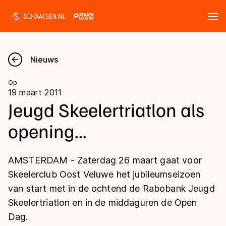
Tickets
Zoeken
Nieuws
Nieuws
Op
19 maart 2011
Kalender
Jeugd Skeelertriatlon als
opening...
Disciplines
Marathon
Uitslagen
AMSTERDAM - Zaterdag 26 maart gaat voor
Langebaan
Skeelerclub Oost Veluwe het jubileumseizoen
Langebaan
van start met in de ochtend de Rabobank Jeugd
Shorttrack
Tijden & historie
Skeelertriatlon en in de middaguren de Open
Shorttrack
Inlineskaten
Dag.
Ranglijsten Langebaan
Marathon
Kunstschaatsen