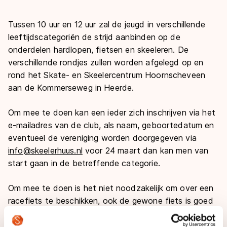
De weg op
Persoonlijke records & tijden
Inlineskaten
Schoonrijden
Tussen 10 uur en 12 uur zal de jeugd in verschillende
Inschrijven wedstrijden
Historie & statistiek
Schaatsfans
Kunstschaatsen
Natuurijs
leeftijdscategoriën de strijd aanbinden op de
Algemene Nederlandse Schaatstijd
onderdelen hardlopen, fietsen en skeeleren. De
Alles voor jou als schaatsfan
Deze zomer de weg op
verschillende rondjes zullen worden afgelegd op en
Olympische Spelen
rond het Skate- en Skeelercentrum Hoornscheveen
Evenementen
Waar kan ik schaatsen en skaten?
aan de Kommerseweg in Heerde.
Olympische Spelen
Tickets
Medaille overzicht
Om mee te doen kan een ieder zich inschrijven via het
Livestreams
e-mailadres van de club, als naam, geboortedatum en
Medaillespiegel
Word schaatsfan!
eventueel de vereniging worden doorgegeven via
Olympische uitslagen
Winacties
info@skeelerhuus.nl
voor 24 maart dan kan men van
start gaan in de betreffende categorie.
Van Jong tot Goud verhalen
Om mee te doen is het niet noodzakelijk om over een
racefiets te beschikken, ook de gewone fiets is goed
genoeg om mee te doen aan dit leuke evenement dat
mede mogelijk wordt gemaakt door de Rabobank