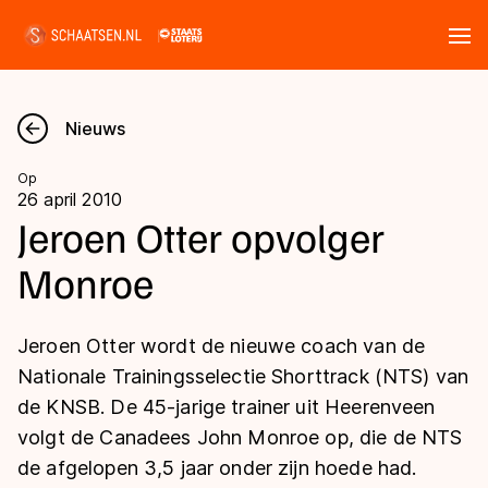
Tickets
Zoeken
Nieuws
Nieuws
Op
26 april 2010
Kalender
Jeroen Otter opvolger
Monroe
Disciplines
Marathon
Uitslagen
Jeroen Otter wordt de nieuwe coach van de
Langebaan
Nationale Trainingsselectie Shorttrack (NTS) van
Langebaan
de KNSB. De 45-jarige trainer uit Heerenveen
Shorttrack
Tijden & historie
volgt de Canadees John Monroe op, die de NTS
Shorttrack
Inlineskaten
de afgelopen 3,5 jaar onder zijn hoede had.
Ranglijsten Langebaan
Marathon
Kunstschaatsen