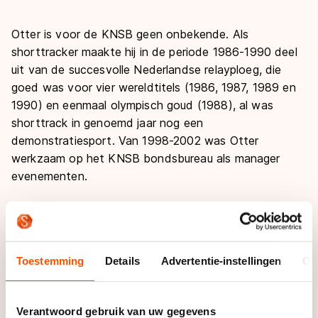
De weg op
Persoonlijke records & tijden
Inlineskaten
Schoonrijden
Otter is voor de KNSB geen onbekende. Als
Inschrijven wedstrijden
Historie & statistiek
Schaatsfans
Kunstschaatsen
Natuurijs
shorttracker maakte hij in de periode 1986-1990 deel
Algemene Nederlandse Schaatstijd
uit van de succesvolle Nederlandse relayploeg, die
Alles voor jou als schaatsfan
Deze zomer de weg op
goed was voor vier wereldtitels (1986, 1987, 1989 en
Olympische Spelen
1990) en eenmaal olympisch goud (1988), al was
Evenementen
Waar kan ik schaatsen en skaten?
shorttrack in genoemd jaar nog een
Olympische Spelen
Tickets
demonstratiesport. Van 1998-2002 was Otter
Medaille overzicht
Livestreams
werkzaam op het KNSB bondsbureau als manager
evenementen.
Medaillespiegel
Word schaatsfan!
Olympische uitslagen
Winacties
Otter, die een contract voor twee jaar heeft
getekend, kan bogen op veertien jaar ervaring als
Van Jong tot Goud verhalen
trainer/coach. Van 1992-1998 was hij hoofdcoach van
Toestemming
Details
Advertentie-instellingen
Ov
het Amerikaanse shorttrackteam. Na die periode
begeleidde hij de Belgische shorttrackers naar en op
de Winterspelen in Salt Lake City (2002) en was van
Verantwoord gebruik van uw gegevens
2002-2004 een van de trainers van het DSB