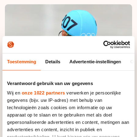
De weg op
Persoonlijke records & tijden
Inlineskaten
Schoonrijden
Inschrijven wedstrijden
Historie & statistiek
Schaatsfans
Kunstschaatsen
Natuurijs
Algemene Nederlandse Schaatstijd
Alles voor jou als schaatsfan
Deze zomer de weg op
Olympische Spelen
Evenementen
Waar kan ik schaatsen en skaten?
Olympische Spelen
Tickets
Toestemming
Details
Advertentie-instellingen
Ov
Medaille overzicht
Livestreams
Medaillespiegel
Word schaatsfan!
Verantwoord gebruik van uw gegevens
Olympische uitslagen
Winacties
Wij en
onze 1022 partners
verwerken je persoonlijke
Van Jong tot Goud verhalen
gegevens (bijv. uw IP-adres) met behulp van
technologieën zoals cookies om informatie op uw
apparaat op te slaan en te gebruiken met als doel
gepersonaliseerde advertenties en content, metingen aan
advertenties en content, inzicht in publiek en
productontwikkeling. U kunt kiezen wie uw gegevens