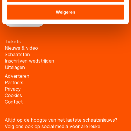
Blijf op de hoogte van al het schaatsnieuws via de
verstrekt of die zij hebben verzameld via hun services.
schaatsfanmailing
Sommige partners kunnen gegevens doorgeven aan
Weigeren
landen buiten de EU, zoals de VS, waar mogelijk geen
Meld je aan
adequaat beschermingsniveau geldt volgens de GDPR.
Door op ‘Toestaan’ te klikken, stemt u in met deze
overdracht. Meer informatie vindt u in ons
cookiebeleid
.
Tickets
Nieuws & video
Schaatsfan
Inschrijven wedstrijden
Uitslagen
Adverteren
Partners
Privacy
Cookies
Contact
Altijd op de hoogte van het laatste schaatsnieuws?
Volg ons ook op social media voor alle leuke