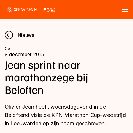
Tickets
Zoeken
Nieuws
Nieuws
Op
9 december 2015
Kalender
Jean sprint naar
marathonzege bij
Disciplines
Beloften
Marathon
Uitslagen
Langebaan
Olivier Jean heeft woensdagavond in de
Langebaan
Shorttrack
Tijden & historie
Beloftendivisie de KPN Marathon Cup-wedstrijd
Shorttrack
Inlineskaten
in Leeuwarden op zijn naam geschreven.
Ranglijsten Langebaan
Marathon
Kunstschaatsen