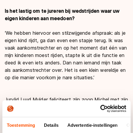
Is het lastig om te jureren bij wedstrijden waar uw
eigen kinderen aan meedoen?
‘We hebben hiervoor een stilzwijgende afspraak: als je
eigen kind rijdt, ga dan even een stapje terug. Ik was
vaak aankomstrechter en op het moment dat één van
mijn kinderen moest rijden, stapte ik uit die functie en
deed ik even iets anders. Dan nam iemand mijn taak
als aankomstrechter over. Het is een klein wereldje en
op die manier voorkom je nare situaties.’
Jurylid Luud Mulder feliciteert zijn zoon Michel met zijn
overwinning tijdens het NK inline-skaten 2010 | Foto:
Martin de Jong
Toestemming
Details
Advertentie-instellingen
Ov
Schaatsen of inline-skaten?