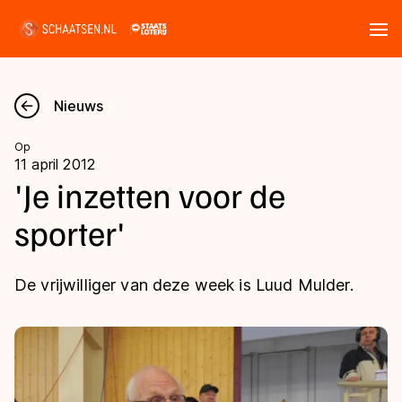
Tickets
Zoeken
Nieuws
Nieuws
Op
11 april 2012
Kalender
'Je inzetten voor de
sporter'
Disciplines
Marathon
Uitslagen
De vrijwilliger van deze week is Luud Mulder.
Langebaan
Langebaan
Shorttrack
Tijden & historie
Shorttrack
Inlineskaten
Ranglijsten Langebaan
Marathon
Kunstschaatsen