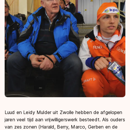
De weg op
Persoonlijke records & tijden
Inlineskaten
Schoonrijden
Inschrijven wedstrijden
Historie & statistiek
Schaatsfans
Kunstschaatsen
Natuurijs
Algemene Nederlandse Schaatstijd
Alles voor jou als schaatsfan
Deze zomer de weg op
Olympische Spelen
Evenementen
Waar kan ik schaatsen en skaten?
Olympische Spelen
Tickets
Medaille overzicht
Livestreams
Medaillespiegel
Word schaatsfan!
Olympische uitslagen
Winacties
Van Jong tot Goud verhalen
Luud en Leidy Mulder uit Zwolle hebben de afgelopen
jaren veel tijd aan vrijwilligerswerk besteedt. Als ouders
van zes zonen (Harald, Berry, Marco, Gerben en de